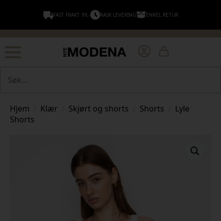
FAST FRAKT 99,-
RASK LEVERING
ENKEL RETUR
Søk
Hjem
Klær
Skjørt og shorts
Shorts
Lyle
Shorts