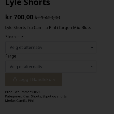
Lyle Shorts
kr
700,00
kr
1 400,00
Opprinnelig
Nåværende
pris
pris
Lyle Shorts fra Camilla Pihl i fargen Mid Blue.
var:
er:
Størrelse
kr 1
kr 700,00.
400,00.
Farge
Legg I Handlekurv
Produktnummer:
60669
Kategorier:
Klær
,
Shorts
,
Skjørt og shorts
Merke:
Camilla Pihl