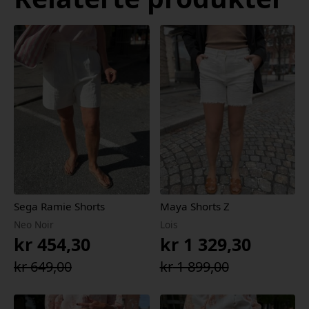
Sega Ramie Shorts
Maya Shorts Z
Neo Noir
Lois
kr
454,30
kr
1 329,30
Opprinnelig
Nåværende
Opprinnelig
Nåværende
kr
649,00
kr
1 899,00
pris
pris
pris
pris
var:
er:
var:
er: