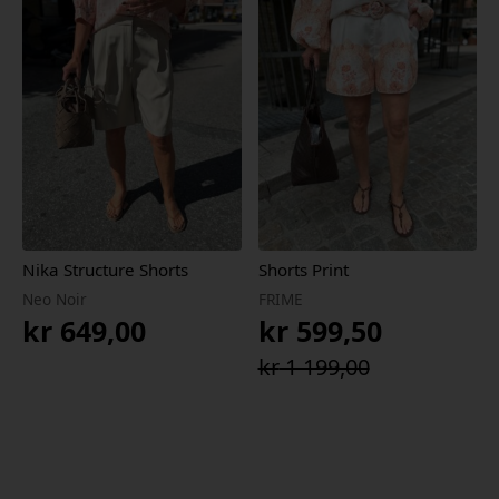
kr 649,00.
kr 454,30.
kr 1
kr 1
899,00.
329,30.
Nika Structure Shorts
Shorts Print
Neo Noir
FRIME
kr
649,00
kr
599,50
Opprinnelig
Nåværende
kr
1 199,00
pris
pris
var:
er:
kr 1
kr 599,50.
199,00.