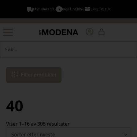
FAST FRAKT 99,-
RASK LEVERING
ENKEL RETUR
Søk
Filter produkter
40
Sortert
Viser 1–16 av 306 resultater
etter