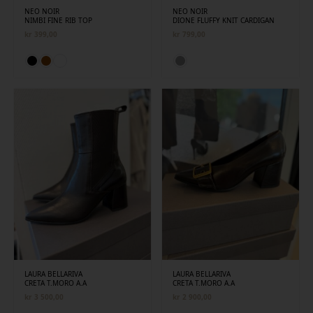
NEO NOIR
NEO NOIR
NIMBI FINE RIB TOP
DIONE FLUFFY KNIT CARDIGAN
kr
399,00
kr
799,00
LAURA BELLARIVA
LAURA BELLARIVA
CRETA T.MORO A.A
CRETA T.MORO A.A
kr
3 500,00
kr
2 900,00