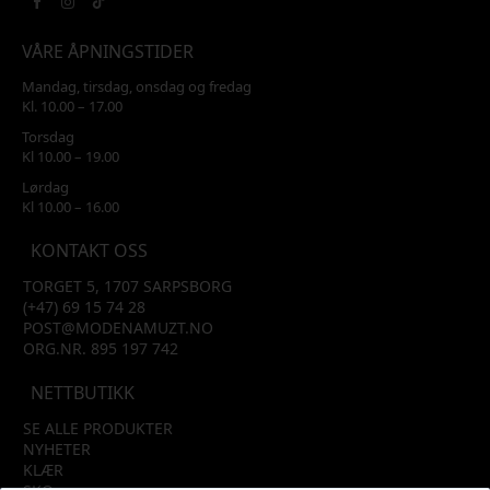
VÅRE ÅPNINGSTIDER
Mandag, tirsdag, onsdag og fredag
Kl. 10.00 – 17.00
Torsdag
Kl 10.00 – 19.00
Lørdag
Kl 10.00 – 16.00
KONTAKT OSS
TORGET 5, 1707 SARPSBORG
(+47) 69 15 74 28
POST@MODENAMUZT.NO
ORG.NR. 895 197 742
NETTBUTIKK
SE ALLE PRODUKTER
NYHETER
KLÆR