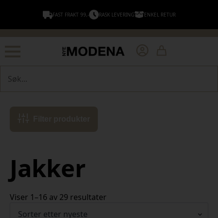
FAST FRAKT 99,-
RASK LEVERING
ENKEL RETUR
Søk
Filter produkter
Jakker
Sortert
Viser 1–16 av 29 resultater
etter