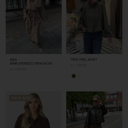
TIRSA TWILL JACKET
IBEN
ATARI OVERSIZED TRENCHCOAT
kr
1 299,00
kr
3 999,00
SALG 40%