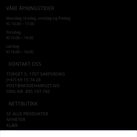
VÅRE ÅPNINGSTIDER
Mandag, tirsdag, onsdag og fredag
Kl. 10.00 – 17.00
Torsdag
Kl 10.00 – 19.00
Lørdag
Kl 10.00 – 16.00
KONTAKT OSS
TORGET 5, 1707 SARPSBORG
(+47) 69 15 74 28
POST@MODENAMUZT.NO
ORG.NR. 895 197 742
NETTBUTIKK
SE ALLE PRODUKTER
NYHETER
KLÆR
SKO
TILBEHØR