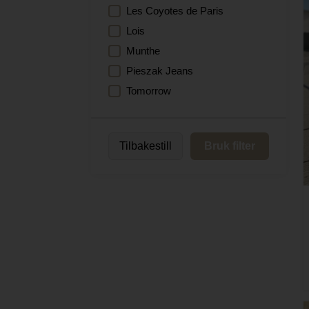
Pannebånd
Les Coyotes de Paris
Lois
Skjerf
Munthe
Smykker
Pieszak Jeans
Smykkeskrin
Tomorrow
Solbriller
Strikker
Strømper og sokker
Tilbakestill
Bruk filter
Toalettmapper
Veskecharm
Vesker
Votter