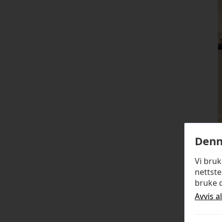
Denn
Vi bru
nettste
bruke d
Avvis a