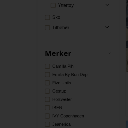
T-skjorter
Yttertøy
Topper
Jakker
Sko
Kåper
Tilbehør
Belter
Briller
Merker
Caps
Duftelys
Camilla Pihl
Duftpinner
Emilia By Bon Dep
Hals
Five Units
Hansker og votter
Gestuz
Hatter
Holzweiler
Koffert
IBEN
Lesebriller
IVY Copenhagen
Luer
Jeanerica