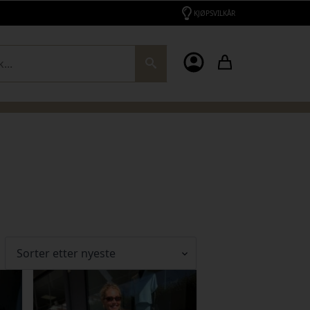
KJØPSVILKÅR
ch