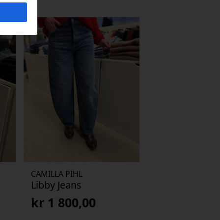
CAMILLA PIHL
Libby Jeans
kr
1 800,00