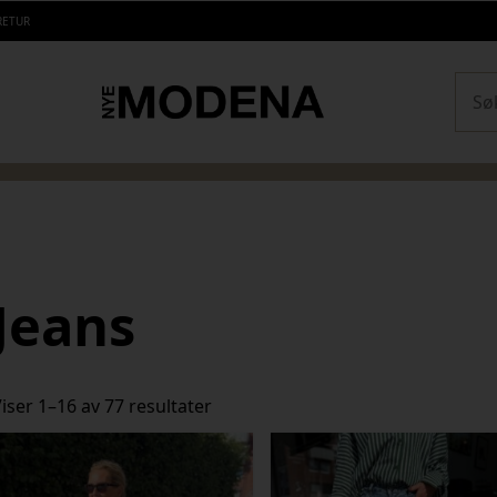
RETUR
Sear
Jeans
Sortert
iser 1–16 av 77 resultater
etter
siste