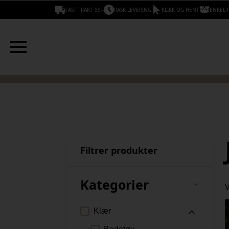
FAST FRAKT 99,-
RASK LEVERING
KLIKK OG HENT
ENKEL 
Filtrer produkter
Kategorier
V
Klær