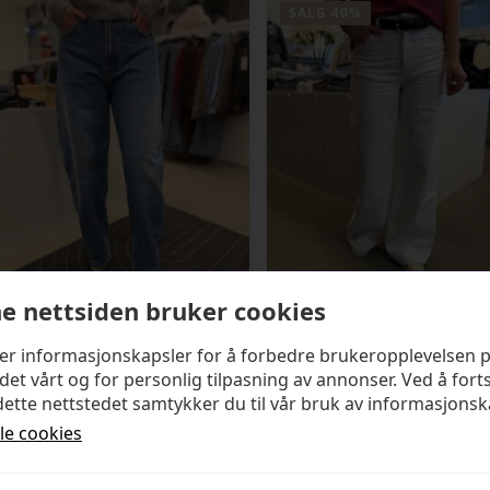
SALG 40%
e nettsiden bruker cookies
IBEN
CAMILLA PIHL
ker informasjonskapsler for å forbedre brukeropplevelsen 
Reign Barrel Jeans
Taylor Jeans
det vårt og for personlig tilpasning av annonser. Ved å fort
kr
2 299,00
kr
1 080,00
ette nettstedet samtykker du til vår bruk av informasjonsk
Opprinnelig
Nåværende
lle cookies
kr
1 800,00
pris
pris