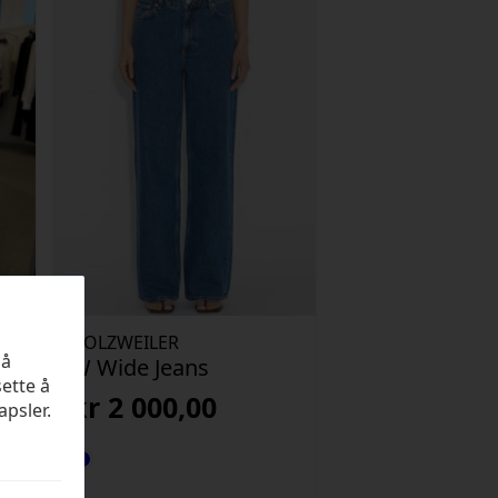
HOLZWEILER
på
W Wide Jeans
sette å
kr
2 000,00
apsler.