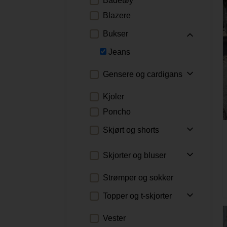
Badetøy
Blazere
Bukser
Jeans
Gensere og cardigans
Cardigans
Kjoler
Gensere
Poncho
Jakker
Skjørt og shorts
Shorts
Skjorter og bluser
Skjørt
Bluser
Strømper og sokker
Skjorter
Topper og t-skjorter
Singleter
Vester