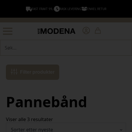
FAST FRAKT 99,-
RASK LEVERING
ENKEL RETUR
Søk
Filter produkter
Pannebånd
Sortert
Viser alle 3 resultater
etter