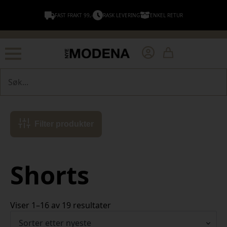
FAST FRAKT 99,-
RASK LEVERING
ENKEL RETUR
Søk
Filter produkter
Shorts
Sortert
Viser 1–16 av 19 resultater
etter