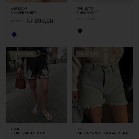
ANE MONE
FIVE UNITS
SUMMER SHORTS
CLARAFV CAPRI
kr
899,00
kr
1 599,00
kr
449,50
Opprinnelig
Nåværende
pris
pris
var:
er:
kr 899,00.
kr 449,50.
SALG 50%
SALG 50%
FRIME
LOIS
SHORTS PAISLEY BLACK
SANDRA-Z SUMMER BREAK BLEACH