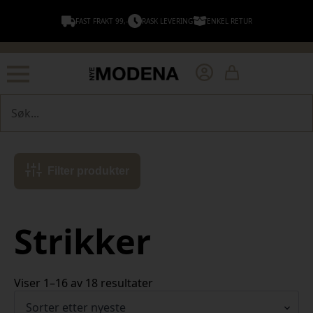
FAST FRAKT 99,-
RASK LEVERING
ENKEL RETUR
Søk
Filter produkter
Strikker
Sortert
Viser 1–16 av 18 resultater
etter