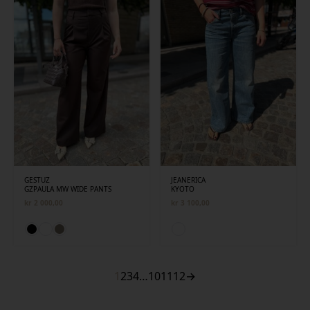
GESTUZ
JEANERICA
GZPAULA MW WIDE PANTS
KYOTO
kr
2 000,00
kr
3 100,00
1
2
3
4
…
10
11
12
→