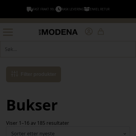
FAST FRAKT 99,-
RASK LEVERING
ENKEL RETUR
Søk
Filter produkter
Bukser
Sortert
Viser 1–16 av 185 resultater
etter