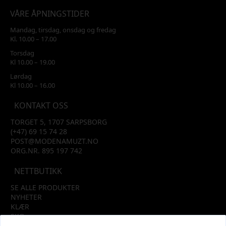
VÅRE ÅPNINGSTIDER
Mandag, tirsdag, onsdag og fredag
Kl. 10.00 – 17.00
Torsdag
Kl 10.00 – 19.00
Lørdag
Kl 10.00 – 16.00
KONTAKT OSS
TORGET 5, 1707 SARPSBORG
(+47) 69 15 74 28
POST@MODENAMUZT.NO
ORG.NR. 895 197 742
NETTBUTIKK
SE ALLE PRODUKTER
NYHETER
KLÆR
SKO
TILBEHØR