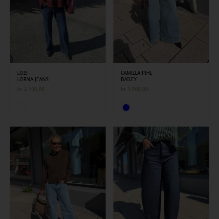
LOIS
CAMILLA PIHL
LORNA JEANS
BAILEY
kr
2 100,00
kr
1 900,00