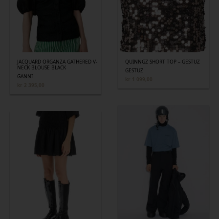
JACQUARD ORGANZA GATHERED V-
QUINNGZ SHORT TOP – GESTUZ
NECK BLOUSE BLACK
GESTUZ
GANNI
kr
1 099,00
kr
2 395,00