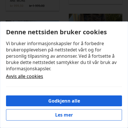
ANE MONE
kr
999,50
kr
1 999,00
Opprinnelig
Nåværende
pris
pris
var:
er:
kr 1
kr 999,50.
999,00.
SALG 50%
Denne nettsiden bruker cookies
Vi bruker informasjonskapsler for å forbedre
brukeropplevelsen på nettstedet vårt og for
personlig tilpasning av annonser. Ved å fortsette å
bruke dette nettstedet samtykker du til vår bruk av
informasjonskapsler.
Avvis alle cookies
VISO HEAVY SATEEN BEDAZ SKIRT
NEO NOIR
EDMUND TEDDY JACKET
kr
799,00
NEO NOIR
Godkjenn alle
kr
849,50
kr
1 699,00
Opprinnelig
Nåværende
pris
pris
var:
er:
Les mer
kr 1
kr 849,50.
SALG 50%
699,00.
Cookies
SALG 50%