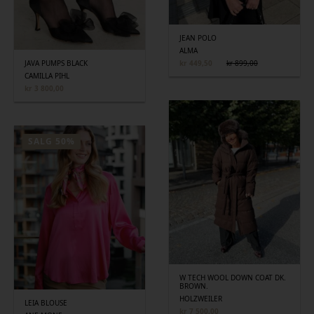
JEAN POLO
ALMA
JAVA PUMPS BLACK
kr
449,50
kr
899,00
Opprinnelig
Nåværende
pris
pris
CAMILLA PIHL
var:
er:
kr
3 800,00
kr 899,00.
kr 449,50.
SALG 50%
W TECH WOOL DOWN COAT DK.
BROWN.
HOLZWEILER
LEIA BLOUSE
kr
7 500,00