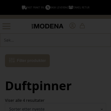
FAST FRAKT 99,-
RASK LEVERING
ENKEL RETUR
Søk
Filter produkter
Duftpinner
Sortert
Viser alle 4 resultater
etter