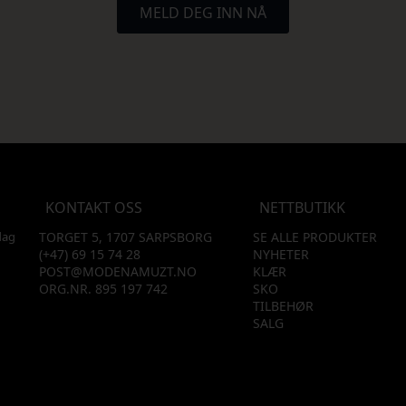
MELD DEG INN NÅ
KONTAKT OSS
NETTBUTIKK
dag
TORGET 5, 1707 SARPSBORG
SE ALLE PRODUKTER
(+47) 69 15 74 28
NYHETER
POST@MODENAMUZT.NO
KLÆR
ORG.NR. 895 197 742
SKO
TILBEHØR
SALG