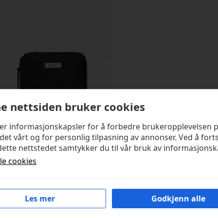
e nettsiden bruker cookies
ker informasjonskapsler for å forbedre brukeropplevelsen 
det vårt og for personlig tilpasning av annonser. Ved å fort
DAY ET
ette nettstedet samtykker du til vår bruk av informasjonsk
Day Gweneth RE-S
lle cookies
Beauty Black
kr
349,00
Les mer
Godkjenn alle