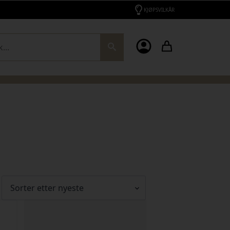
KJØPSVILKÅR
ch