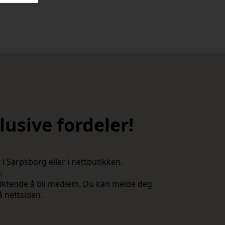
usive fordeler!
i Sarpsborg eller i nettbutikken.
e.
rpliktende å bli medlem. Du kan melde deg
å nettsiden.