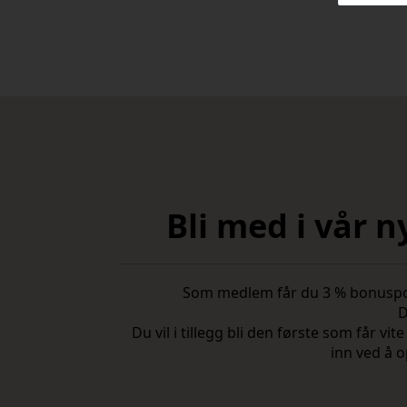
Bli med i vår 
Som medlem får du 3 % bonuspoeng
D
Du vil i tillegg bli den første som får 
inn ved å o