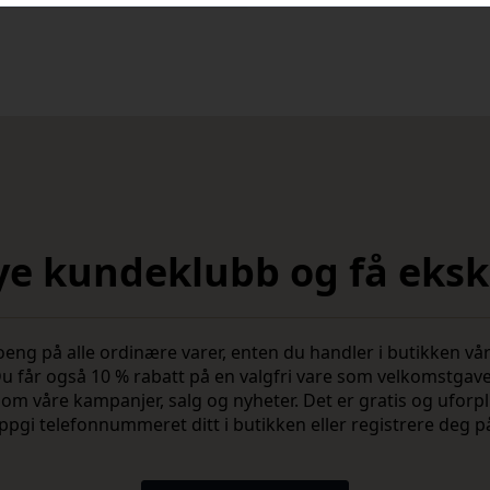
nye kundeklubb og få ekskl
 på alle ordinære varer, enten du handler i butikken vår 
u får også 10 % rabatt på en valgfri vare som velkomstgav
vite om våre kampanjer, salg og nyheter. Det er gratis og ufo
ppgi telefonnummeret ditt i butikken eller registrere deg p