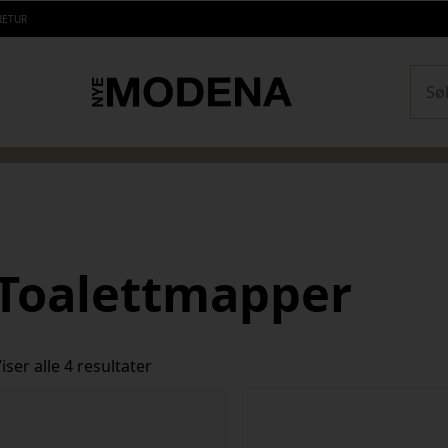
RETUR
Sear
Toalettmapper
Sortert
iser alle 4 resultater
etter
siste