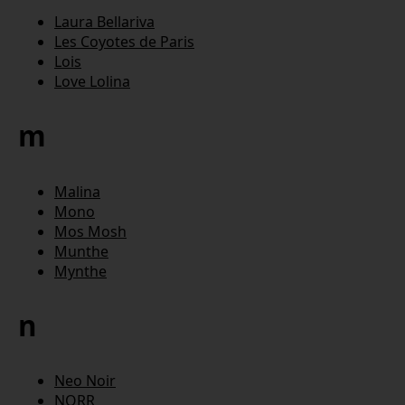
Laura Bellariva
Les Coyotes de Paris
Lois
Love Lolina
m
Malina
Mono
Mos Mosh
Munthe
Mynthe
n
Neo Noir
NORR