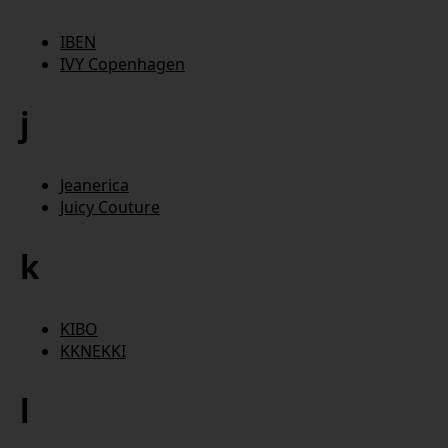
IBEN
IVY Copenhagen
j
Jeanerica
Juicy Couture
k
KIBO
KKNEKKI
l