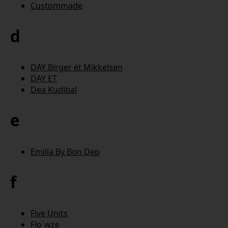
Custommade
d
DAY Birger ét Mikkelsen
DAY ET
Dea Kudibal
e
Emilia By Bon Dep
f
Five Units
Flo`wze