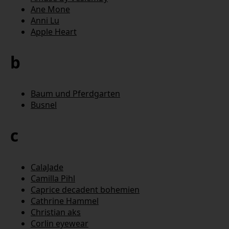
Ane Mone
Anni Lu
Apple Heart
b
Baum und Pferdgarten
Busnel
c
CalaJade
Camilla Pihl
Caprice decadent bohemien
Cathrine Hammel
Christian aks
Corlin eyewear