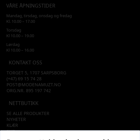
VÅRE ÅPNINGSTIDER
Mandag, tirsdag, onsdag og fredag
Kl. 10.00 – 17.00
Torsdag
Kl 10.00 – 19.00
Lørdag
Kl 10.00 – 16.00
KONTAKT OSS
TORGET 5, 1707 SARPSBORG
(+47) 69 15 74 28
POST@MODENAMUZT.NO
ORG.NR. 895 197 742
NETTBUTIKK
SE ALLE PRODUKTER
NYHETER
KLÆR
SKO
TILBEHØR