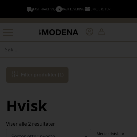
FAST FRAKT 99,-
RASK LEVERING
ENKEL RETUR
Søk
Filter produkter (1)
Hvisk
Sortert
Viser alle 2 resultater
etter
Merke: Hvisk
×