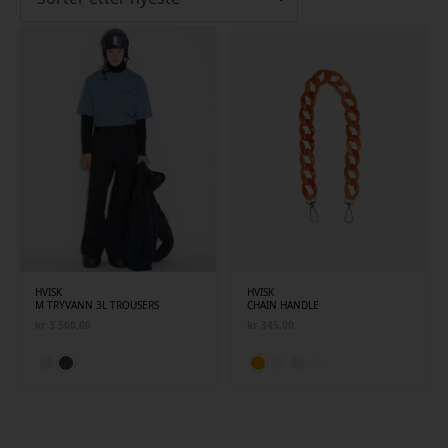
siste
HVISK
HVISK
M TRYVANN 3L TROUSERS
CHAIN HANDLE
kr
3 500,00
kr
345,00