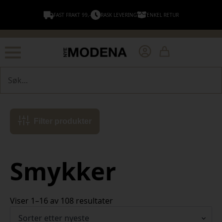
FAST FRAKT 99,-
RASK LEVERING
ENKEL RETUR
Søk
Filter produkter
Smykker
Sortert
Viser 1–16 av 108 resultater
etter