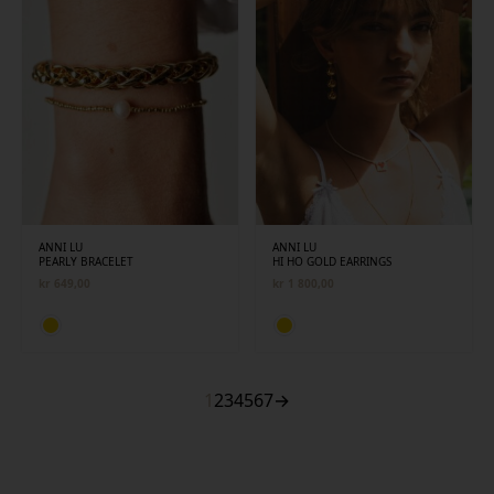
ANNI LU
ANNI LU
PEARLY BRACELET
HI HO GOLD EARRINGS
kr
649,00
kr
1 800,00
1
2
3
4
5
6
7
→