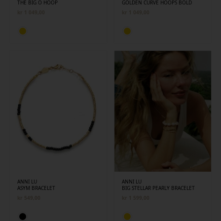
THE BIG O HOOP
GOLDEN CURVE HOOPS BOLD
kr
1 049,00
kr
1 049,00
ANNI LU
ANNI LU
ASYM BRACELET
BIG STELLAR PEARLY BRACELET
kr
549,00
kr
1 599,00