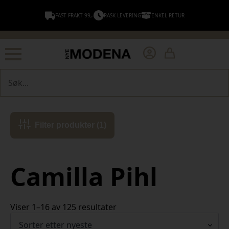
FAST FRAKT 99,-
RASK LEVERING
ENKEL RETUR
Søk
Filter produkter (1)
Camilla Pihl
Sortert
Viser 1–16 av 125 resultater
etter