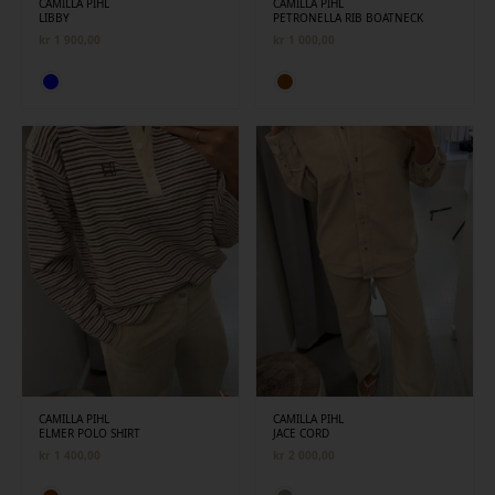
CAMILLA PIHL
CAMILLA PIHL
LIBBY
PETRONELLA RIB BOATNECK
kr
1 900,00
kr
1 000,00
CAMILLA PIHL
CAMILLA PIHL
ELMER POLO SHIRT
JACE CORD
kr
1 400,00
kr
2 000,00