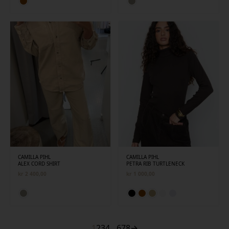
CAMILLA PIHL
CAMILLA PIHL
ALEX CORD SHIRT
PETRA RIB TURTLENECK
kr
2 400,00
kr
1 000,00
1
2
3
4
…
6
7
8
→