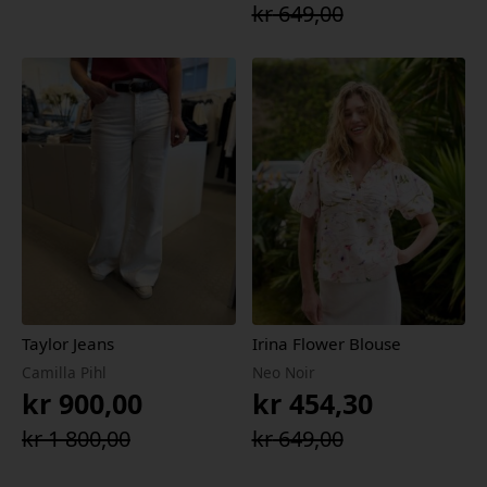
Opprinnelig
Nåværende
kr
649,00
pris
pris
var:
er:
kr 649,00.
kr 454,30.
Taylor Jeans
Irina Flower Blouse
Camilla Pihl
Neo Noir
kr
900,00
kr
454,30
Opprinnelig
Nåværende
Opprinnelig
Nåværende
kr
1 800,00
kr
649,00
pris
pris
pris
pris