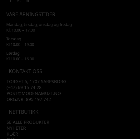
VÅRE ÅPNINGSTIDER
Mandag, tirsdag, onsdag og fredag
Kl. 10.00 – 17.00
Torsdag
Kl 10.00 – 19.00
Lørdag
Kl 10.00 – 16.00
KONTAKT OSS
TORGET 5, 1707 SARPSBORG
(+47) 69 15 74 28
POST@MODENAMUZT.NO
ORG.NR. 895 197 742
NETTBUTIKK
SE ALLE PRODUKTER
NYHETER
KLÆR
SKO