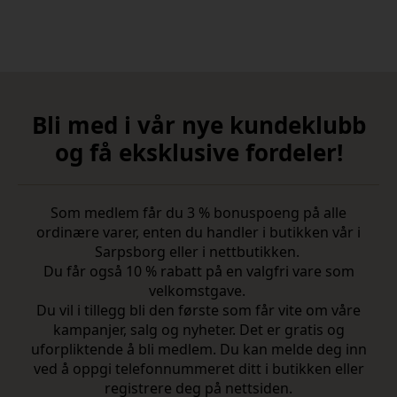
var:
er:
var:
er:
kr 1
kr 900,00.
kr 649,00.
kr 454,30.
800,00.
Bli med i vår nye kundeklubb
og få eksklusive fordeler!
Som medlem får du 3 % bonuspoeng på alle
ordinære varer, enten du handler i butikken vår i
Sarpsborg eller i nettbutikken.
Du får også 10 % rabatt på en valgfri vare som
velkomstgave.
Du vil i tillegg bli den første som får vite om våre
kampanjer, salg og nyheter. Det er gratis og
uforpliktende å bli medlem. Du kan melde deg inn
ved å oppgi telefonnummeret ditt i butikken eller
registrere deg på nettsiden.