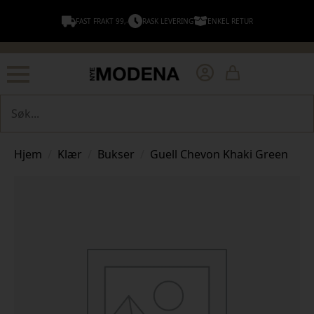
FAST FRAKT 99,-
RASK LEVERING
ENKEL RETUR
Søk
Hjem
Klær
Bukser
Guell Chevon Khaki Green