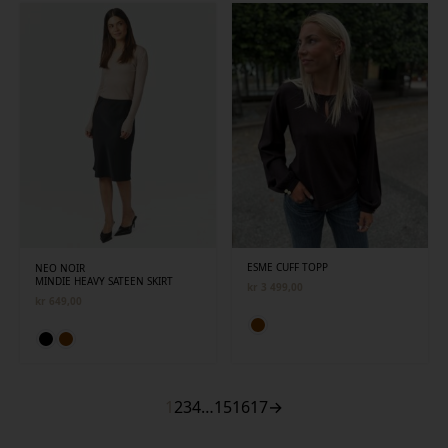
ESME CUFF TOPP
NEO NOIR
MINDIE HEAVY SATEEN SKIRT
kr
3 499,00
kr
649,00
1
2
3
4
…
15
16
17
→