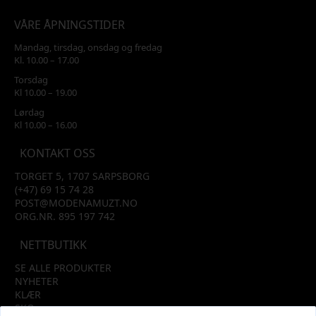
VÅRE ÅPNINGSTIDER
Mandag, tirsdag, onsdag og fredag
Kl. 10.00 – 17.00
Torsdag
Kl 10.00 – 19.00
Lørdag
Kl 10.00 – 16.00
KONTAKT OSS
TORGET 5, 1707 SARPSBORG
(+47) 69 15 74 28
POST@MODENAMUZT.NO
ORG.NR. 895 197 742
NETTBUTIKK
SE ALLE PRODUKTER
NYHETER
KLÆR
SKO