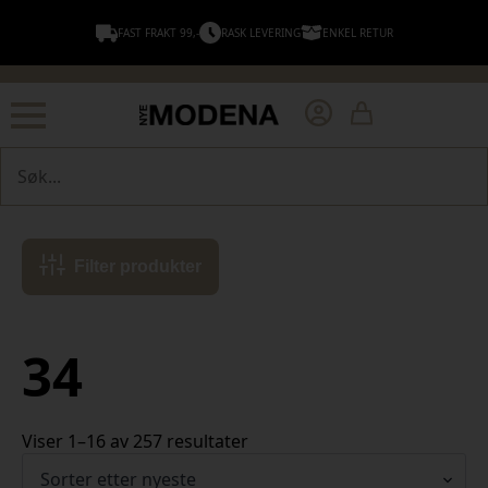
FAST FRAKT 99,-
RASK LEVERING
ENKEL RETUR
Søk
Filter produkter
34
Sortert
Viser 1–16 av 257 resultater
etter