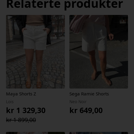
Relaterte produkter
Maya Shorts Z
Sega Ramie Shorts
Lois
Neo Noir
kr
1 329,30
kr
649,00
Opprinnelig
Nåværende
kr
1 899,00
pris
pris