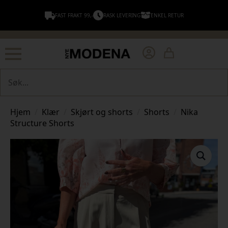
FAST FRAKT 99,-
RASK LEVERING
ENKEL RETUR
Søk
Hjem
Klær
Skjørt og shorts
Shorts
Nika
Structure Shorts