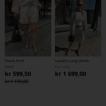
var:
er:
kr 1
kr 1
899,00.
329,30.
Shorts Print
LauraFv Long Shorts
FRIME
Five Units
kr
599,50
kr
1 699,00
Opprinnelig
Nåværende
kr
1 199,00
pris
pris
var:
er:
kr 1
kr 599,50.