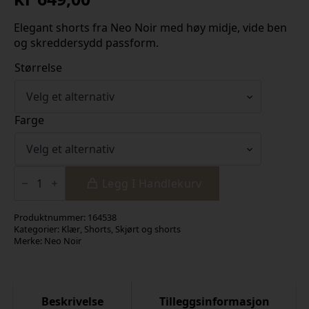
Elegant shorts fra Neo Noir med høy midje, vide ben
og skreddersydd passform.
Størrelse
Farge
Nika
Structure
Legg I Handlekurv
Shorts
antall
Produktnummer:
164538
Kategorier:
Klær
,
Shorts
,
Skjørt og shorts
Merke:
Neo Noir
Beskrivelse
Tilleggsinformasjon