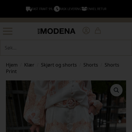
FAST FRAKT 99,-
RASK LEVERING
ENKEL RETUR
Søk
Hjem
Klær
Skjørt og shorts
Shorts
Shorts
Print