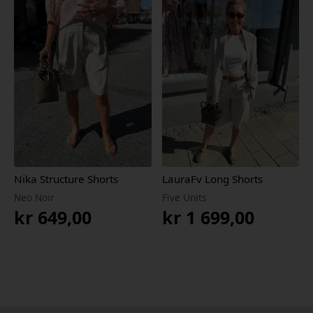
var:
er:
var:
er:
kr 649,00.
kr 454,30.
kr 1
kr 1
899,00.
329,30.
Nika Structure Shorts
LauraFv Long Shorts
Neo Noir
Five Units
kr
649,00
kr
1 699,00