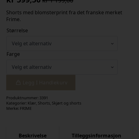
kr
1 199,00
Opprinnelig
Nåværende
pris
pris
Shorts med blomsterprint fra det franske merket
Frime.
var:
er:
kr 1
kr 599,50.
Størrelse
199,00.
Farge
Legg I Handlekurv
Produktnummer:
3391
Kategorier:
Klær
,
Shorts
,
Skjørt og shorts
Merke:
FRIME
Beskrivelse
Tilleggsinformasjon