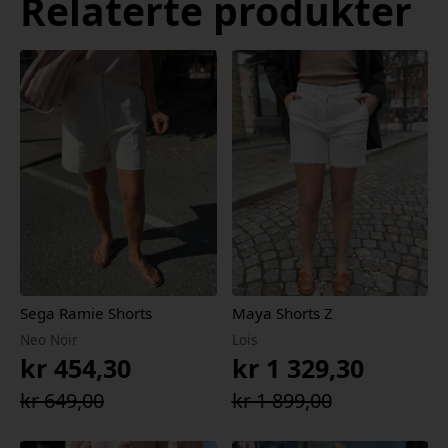
Relaterte produkter
Sega Ramie Shorts
Maya Shorts Z
Neo Noir
Lois
kr
454,30
kr
1 329,30
Opprinnelig
Nåværende
Opprinnelig
Nåværende
kr
649,00
kr
1 899,00
pris
pris
pris
pris