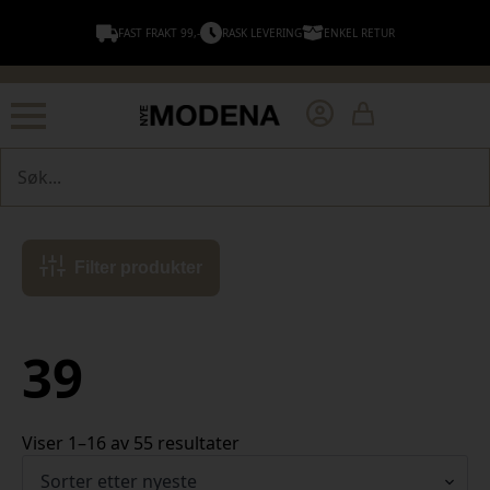
FAST FRAKT 99,-
RASK LEVERING
ENKEL RETUR
Søk
Filter produkter
39
Sortert
Viser 1–16 av 55 resultater
etter