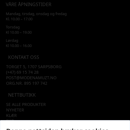
VÅRE ÅPNINGSTIDER
Mandag, tirsdag, onsdag og fredag
Kl. 10.00 – 17.00
Torsdag
Kl 10.00 – 19.00
Lørdag
Kl 10.00 – 16.00
KONTAKT OSS
TORGET 5, 1707 SARPSBORG
(+47) 69 15 74 28
POST@MODENAMUZT.NO
ORG.NR. 895 197 742
NETTBUTIKK
SE ALLE PRODUKTER
NYHETER
KLÆR
SKO
TILBEHØR