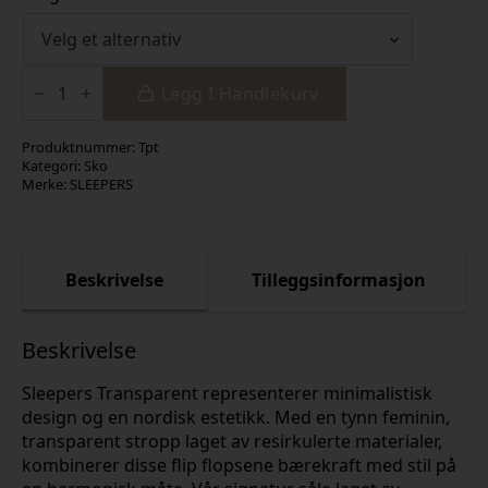
Tapered
Platform
Legg I Handlekurv
Trans
antall
Produktnummer:
Tpt
Kategori:
Sko
Merke:
SLEEPERS
Beskrivelse
Tilleggsinformasjon
Beskrivelse
Sleepers Transparent representerer minimalistisk
design og en nordisk estetikk. Med en tynn feminin,
transparent stropp laget av resirkulerte materialer,
kombinerer disse flip flopsene bærekraft med stil på