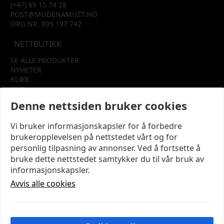
(+47) 69 15 74 28
POST@MODENAMUZT.NO
ORG.NR. 895 197 742
NETTBUTIKK
SE ALLE PRODUKTER
NYHETER
KLÆR
SKO
TILBEHØR
Denne nettsiden bruker cookies
SALG
Vi bruker informasjonskapsler for å forbedre
INFORMASJON
brukeropplevelsen på nettstedet vårt og for
OM OSS
personlig tilpasning av annonser. Ved å fortsette å
KUNDEKLUBB
bruke dette nettstedet samtykker du til vår bruk av
KONTAKT OSS
informasjonskapsler.
KJØPSVILKÅR OG BETINGELSER
PERSONVERN
Avvis alle cookies
MIN KONTO
LOGG UT