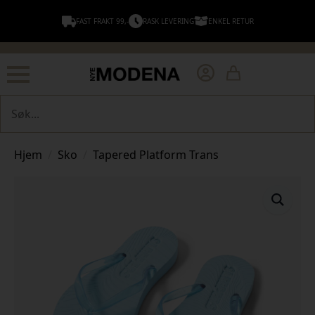
FAST FRAKT 99,-
RASK LEVERING
ENKEL RETUR
Søk
Hjem
Sko
Tapered Platform Trans