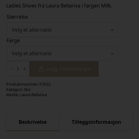
pris
pris
Ladies Shoes fra Laura Bellariva i fargen Milk.
var:
er:
Størrelse
kr 2
kr 1
699,00.
889,30.
Farge
Ladies
Shoes
Legg I Handlekurv
antall
Produktnummer:
P2022
Kategori:
Sko
Merke:
Laura Bellariva
Beskrivelse
Tilleggsinformasjon