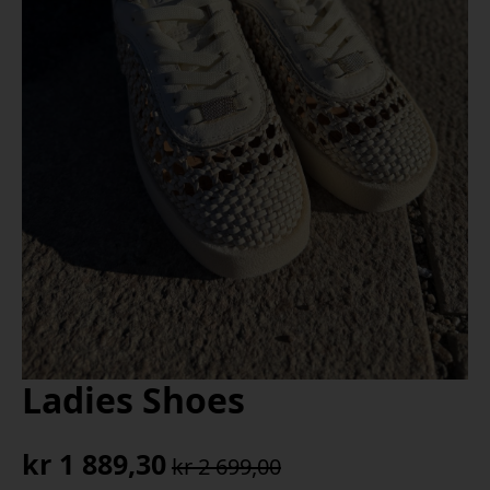
Ladies Shoes
kr
1 889,30
kr
2 699,00
Opprinnelig
Nåværende