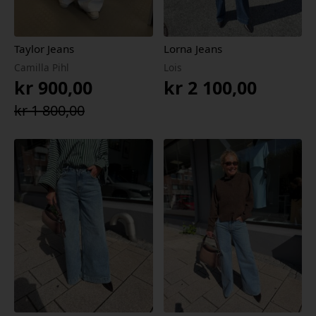
Taylor Jeans
Lorna Jeans
Camilla Pihl
Lois
kr
900,00
kr
2 100,00
Opprinnelig
Nåværende
kr
1 800,00
pris
pris
var:
er:
kr 1
kr 900,00.
800,00.