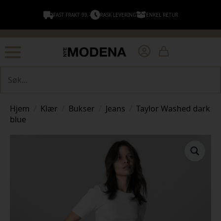
FAST FRAKT 99,-
RASK LEVERING
ENKEL RETUR
Søk
Hjem
Klær
Bukser
Jeans
Taylor Washed dark
blue