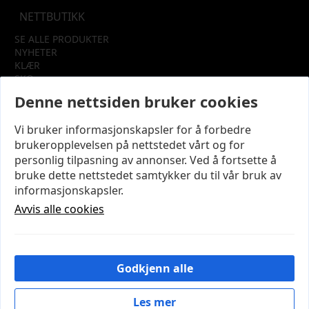
NETTBUTIKK
SE ALLE PRODUKTER
NYHETER
KLÆR
SKO
TILBEHØR
Denne nettsiden bruker cookies
SALG
Vi bruker informasjonskapsler for å forbedre
INFORMASJON
brukeropplevelsen på nettstedet vårt og for
OM OSS
personlig tilpasning av annonser. Ved å fortsette å
KUNDEKLUBB
bruke dette nettstedet samtykker du til vår bruk av
KONTAKT OSS
informasjonskapsler.
KJØPSVILKÅR OG BETINGELSER
PERSONVERN
Avvis alle cookies
MIN KONTO
LOGG UT
Godkjenn alle
© 2026 NYE MODENA – Utviklet og designet av
IT-
Sentralen AS
Les mer