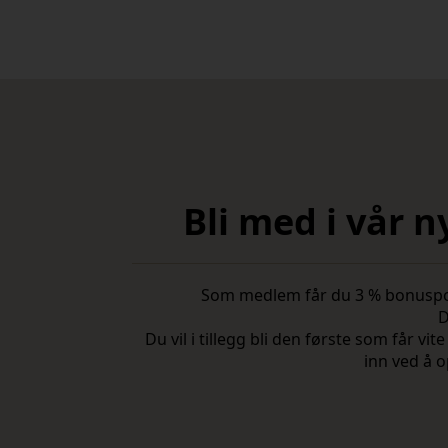
Bli med i vår 
Som medlem får du 3 % bonuspoeng
D
Du vil i tillegg bli den første som får 
inn ved å o