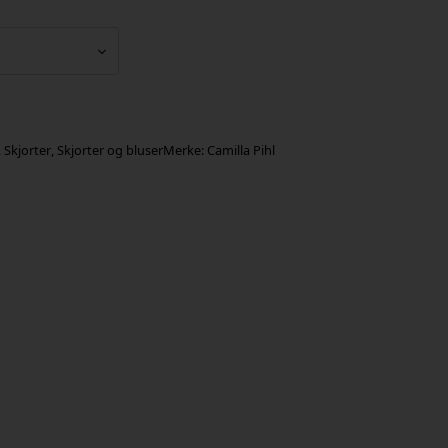
,
Skjorter
,
Skjorter og bluser
Merke:
Camilla Pihl