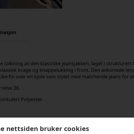
rmasjon
e tolkning av den klassiske jeansjakken, laget i strukturert 
klassisk krage og knappelukking i front. Den avkortede leng
 Like fin over en kjole som stylet med matchende jeans for
relse 36.
irkulert Polyester.
kter
e nettsiden bruker cookies