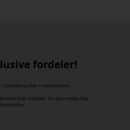
usive fordeler!
i Sarpsborg eller i nettbutikken.
e.
rpliktende å bli medlem. Du kan melde deg
å nettsiden.