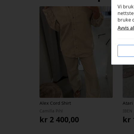
Vi bru
nettste
bruke d
Avvis a
Alex Cord Shirt
Atari
Camilla Pihl
IBEN
kr
2 400,00
kr