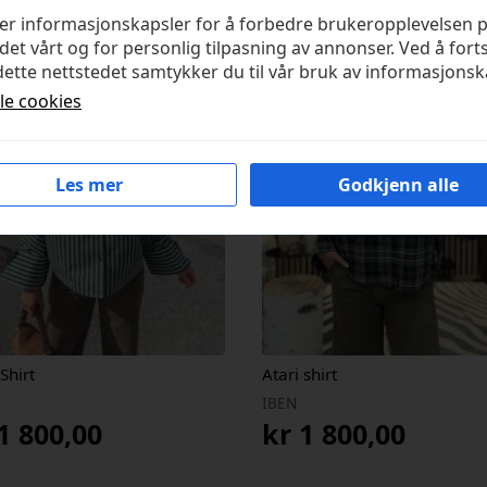
ker informasjonskapsler for å forbedre brukeropplevelsen 
det vårt og for personlig tilpasning av annonser. Ved å fort
ette nettstedet samtykker du til vår bruk av informasjonsk
lle cookies
Les mer
Godkjenn alle
 Shirt
Atari shirt
IBEN
1 800,00
kr
1 800,00