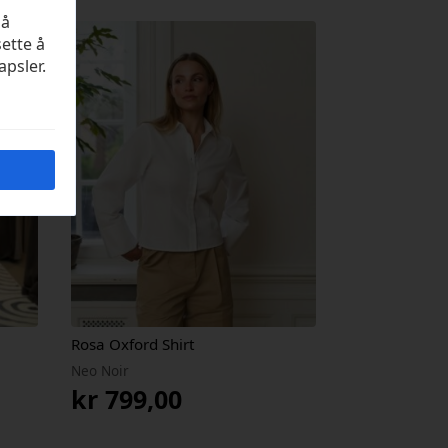
på
sette å
apsler.
Rosa Oxford Shirt
Neo Noir
kr
799,00