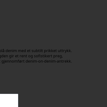
blå denim med et subtilt prikket uttrykk.
den gir et rent og sofistikert preg,
 et gjennomført denim-on-denim-antrekk.