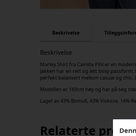
Beskrivelse
Tilleggsinfo
Beskrivelse
Marley Shirt fra Camilla Pihl er en modern
Jakken har en rett og lett boxy passform, 
perfekt balansert mellom casual og chic.
Modellen er 169cm høy og har på seg stør
Laget av 43% Bomull, 43% Viskose, 14% Res
Relaterte produ
Denn