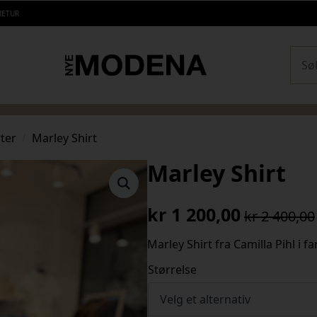
RETUR
Sear
rter
Marley Shirt
Marley Shirt
kr
1 200,00
kr
2 400,00
Opprinnelig
Nåværende
pris
pris
Marley Shirt fra Camilla Pihl i f
var:
er:
Størrelse
kr 2
kr 1
400,00.
200,00.