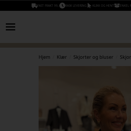
FAST FRAKT 99,-
RASK LEVERING
KLIKK OG HENT
ENKEL 
Hjem
Klær
Skjorter og bluser
Skjo