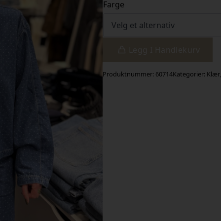
Farge
Legg I Handlekurv
Produktnummer:
60714
Kategorier:
Klær