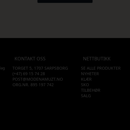
KONTAKT OSS
NETTBUTIKK
dag
TORGET 5, 1707 SARPSBORG
SE ALLE PRODUKTER
(+47) 69 15 74 28
NYHETER
POST@MODENAMUZT.NO
KLÆR
ORG.NR. 895 197 742
SKO
TILBEHØR
SALG