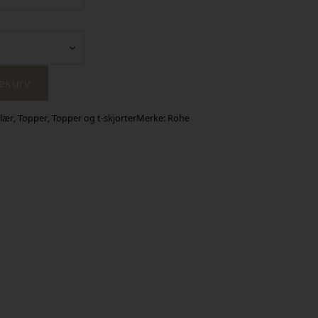
lekurv
lær
,
Topper
,
Topper og t-skjorter
Merke:
Rohe