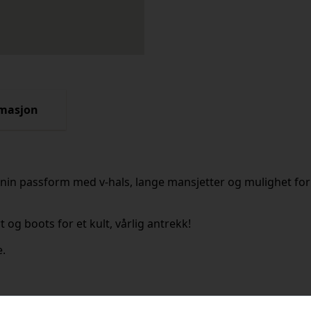
rmasjon
minin passform med v-hals, lange mansjetter og mulighet for
 og boots for et kult, vårlig antrekk!
e.