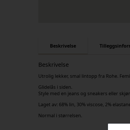
Beskrivelse
Tilleggsinfo
Beskrivelse
Utrolig lekker, smal lintopp fra Rohe. Fe
Glidelås i siden.
Style med en jeans og sneakers eller skjørt
Laget av: 68% lin, 30% viscose, 2% elastan
Normal i størrelsen.