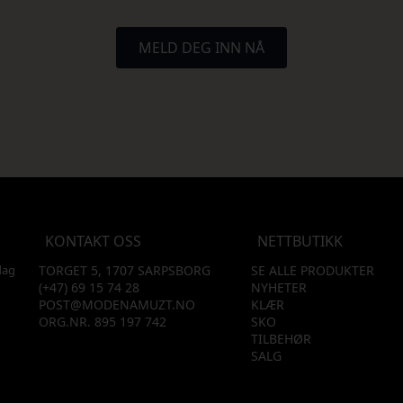
MELD DEG INN NÅ
KONTAKT OSS
NETTBUTIKK
dag
TORGET 5, 1707 SARPSBORG
SE ALLE PRODUKTER
(+47) 69 15 74 28
NYHETER
POST@MODENAMUZT.NO
KLÆR
ORG.NR. 895 197 742
SKO
TILBEHØR
SALG