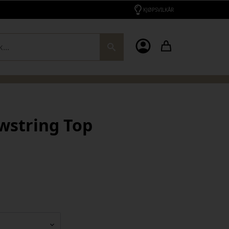
KJØPSVILKÅR
ch
wstring Top