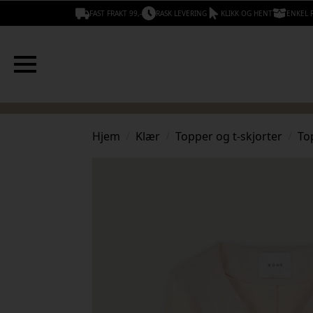
FAST FRAKT 99,-
RASK LEVERING
KLIKK OG HENT
ENKEL 
Hjem
Klær
Topper og t-skjorter
To