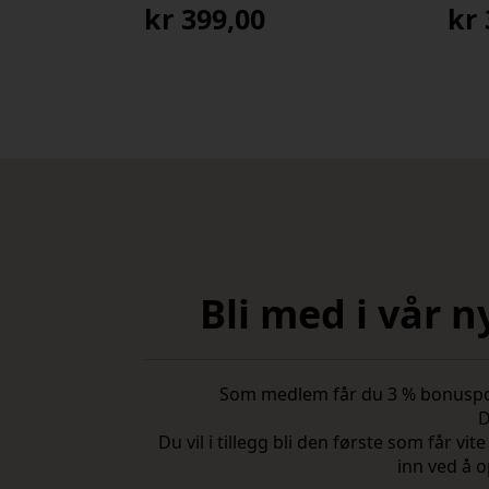
kr
399,00
kr
Op
Nå
pri
pri
var
er:
kr 
kr 
Bli med i vår 
Som medlem får du 3 % bonuspoeng
D
Du vil i tillegg bli den første som får 
inn ved å o