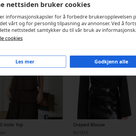
e nettsiden bruker cookies
kter
ker informasjonskapsler for å forbedre brukeropplevelsen 
det vårt og for personlig tilpasning av annonser. Ved å fort
ette nettstedet samtykker du til vår bruk av informasjonsk
lle cookies
Les mer
Godkjenn alle
 S Voile Top
Draped Blouse
oir
ROTATE