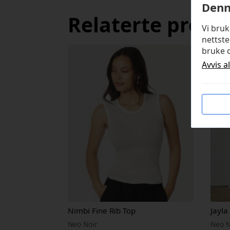
Denn
Relaterte produ
Vi bru
nettste
bruke d
Avvis a
Nimbi Fine Rib Top
Jayla
Neo Noir
Neo N