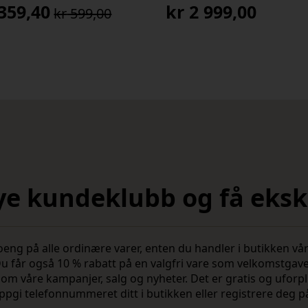
359,40
kr
2 999,00
kr
599,00
prinnelig
værende
s
s
:
599,00.
359,40.
nye kundeklubb og få ekskl
 på alle ordinære varer, enten du handler i butikken vår 
u får også 10 % rabatt på en valgfri vare som velkomstgav
vite om våre kampanjer, salg og nyheter. Det er gratis og ufo
ppgi telefonnummeret ditt i butikken eller registrere deg p