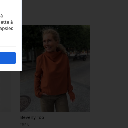
på
sette å
apsler.
Beverly Top
IBEN