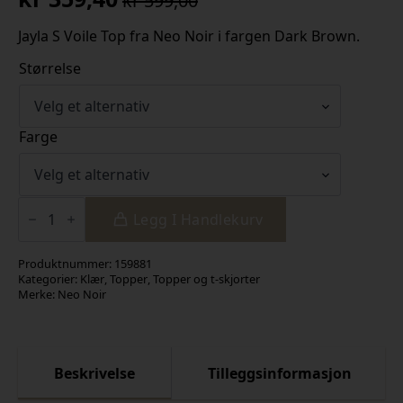
kr
599,00
Opprinnelig
Nåværende
pris
pris
Jayla S Voile Top fra Neo Noir i fargen Dark Brown.
var:
er:
Størrelse
kr 599,00.
kr 359,40.
Farge
Jayla
S
Legg I Handlekurv
Voile
Top
antall
Produktnummer:
159881
Kategorier:
Klær
,
Topper
,
Topper og t-skjorter
Merke:
Neo Noir
Beskrivelse
Tilleggsinformasjon