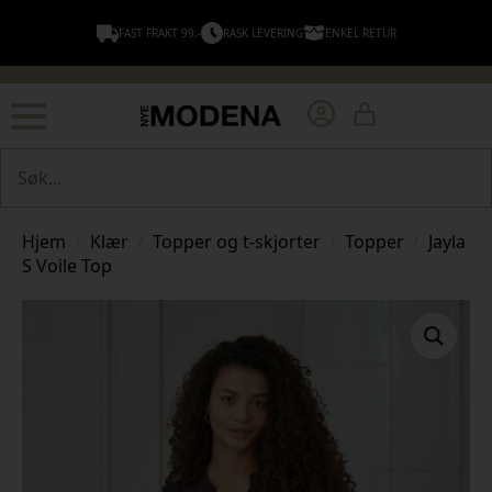
FAST FRAKT 99,-
RASK LEVERING
ENKEL RETUR
Søk
Hjem
Klær
Topper og t-skjorter
Topper
Jayla
S Voile Top