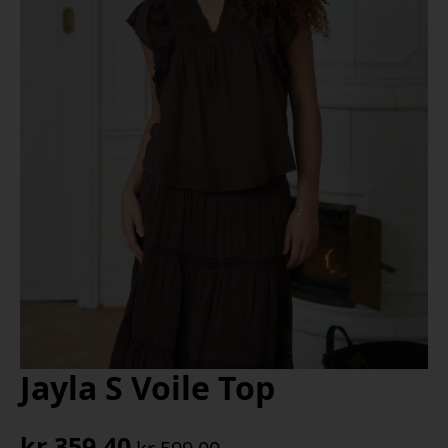
Jayla S Voile Top
kr
359,40