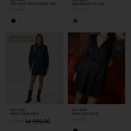
NEO NOIR
NEO NOIR
VISO HEAVY SATEEN BEDAZ SKIRT
AISA BROCADE BLOUSE
kr
799,00
kr
799,00
SALG 50%
NEO NOIR
NEO NOIR
NIKKO DENIM DRESS
NENE GLITZ DRESS
kr
999,00
kr
999,00
kr
499,50
Opprinnelig
Nåværende
pris
pris
var:
er: