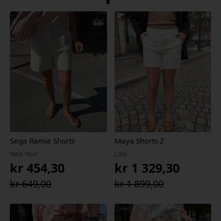
Sega Ramie Shorts
Maya Shorts Z
Neo Noir
Lois
kr
454,30
kr
1 329,30
Opprinnelig
Nåværende
Opprinnelig
Nåværende
kr
649,00
kr
1 899,00
pris
pris
pris
pris
var:
er:
var:
er: