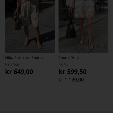
kr 649,00.
kr 454,30.
kr 1
kr 1
899,00.
329,30.
Nika Structure Shorts
Shorts Print
Neo Noir
FRIME
kr
649,00
kr
599,50
Opprinnelig
Nåværende
kr
1 199,00
pris
pris
var:
er:
kr 1
kr 599,50.
199,00.