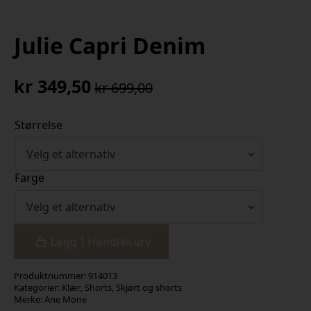
Julie Capri Denim
kr
349,50
kr
699,00
Opprinnelig
Nåværende
pris
pris
Størrelse
var:
er:
kr 699,00.
kr 349,50.
Farge
Legg I Handlekurv
Produktnummer:
914013
Kategorier:
Klær
,
Shorts
,
Skjørt og shorts
Merke:
Ane Mone