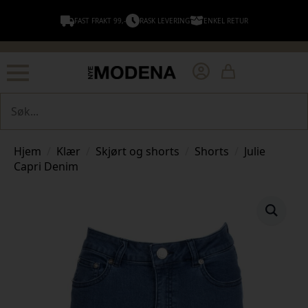
FAST FRAKT 99,-
RASK LEVERING
ENKEL RETUR
Søk
Hjem
Klær
Skjørt og shorts
Shorts
Julie
Capri Denim