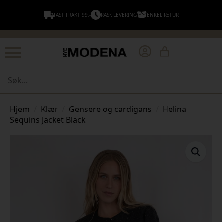
FAST FRAKT 99,-
RASK LEVERING
ENKEL RETUR
Søk
Hjem
Klær
Gensere og cardigans
Helina
Sequins Jacket Black