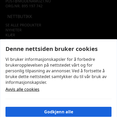
POST@MODENAMUZT.NO
ORG.NR. 895 197 742
NETTBUTIKK
SE ALLE PRODUKTER
NYHETER
KLÆR
SKO
TILBEHØR
Denne nettsiden bruker cookies
SALG
Vi bruker informasjonskapsler for å forbedre
INFORMASJON
brukeropplevelsen på nettstedet vårt og for
OM OSS
personlig tilpasning av annonser. Ved å fortsette å
KUNDEKLUBB
bruke dette nettstedet samtykker du til vår bruk av
KONTAKT OSS
informasjonskapsler.
KJØPSVILKÅR OG BETINGELSER
PERSONVERN
Avvis alle cookies
MIN KONTO
LOGG UT
Godkjenn alle
© 2026 NYE MODENA – Utviklet og designet av
IT-