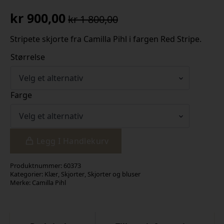
kr
900,00
kr
1 800,00
Opprinnelig
Nåværende
pris
pris
Stripete skjorte fra Camilla Pihl i fargen Red Stripe.
var:
er:
Størrelse
kr 1
kr 900,00.
800,00.
Farge
Legg I Handlekurv
Produktnummer:
60373
Kategorier:
Klær
,
Skjorter
,
Skjorter og bluser
Merke:
Camilla Pihl