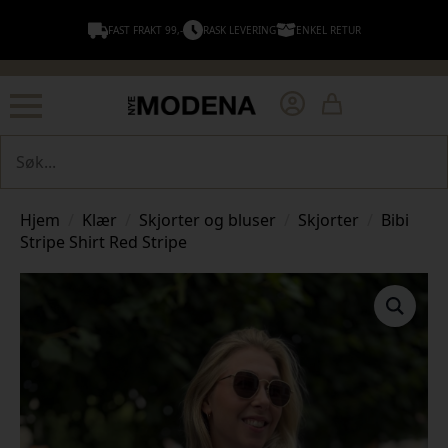
FAST FRAKT 99,-
RASK LEVERING
ENKEL RETUR
Søk
Hjem
Klær
Skjorter og bluser
Skjorter
Bibi
Stripe Shirt Red Stripe