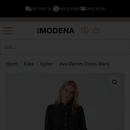
FAST FRAKT 99,-
RASK LEVERING
ENKEL RETUR
Søk
Hjem
Klær
Kjoler
Ava Denim Dress Black