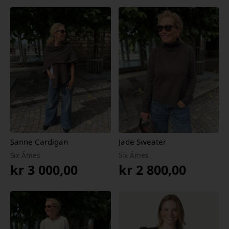
Sanne Cardigan
Jade Sweater
Six Ámes
Six Ámes
kr
3 000,00
kr
2 800,00