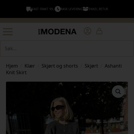
FAST FRAKT 99,-
RASK LEVERING
ENKEL RETUR
Søk
Hjem
Klær
Skjørt og shorts
Skjørt
Ashanti
Knit Skirt