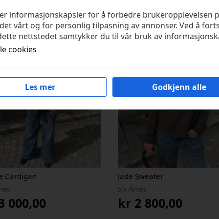
ker informasjonskapsler for å forbedre brukeropplevelsen 
det vårt og for personlig tilpasning av annonser. Ved å fort
ette nettstedet samtykker du til vår bruk av informasjonsk
lle cookies
Les mer
Godkjenn alle
e Cardigan
Jade Sweater
mes
Six Ámes
3 000,00
kr
2 800,00