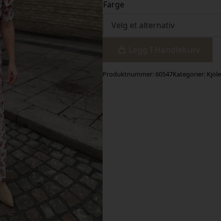
Farge
Legg I Handlekurv
Produktnummer:
60547
Kategorier:
Kjole