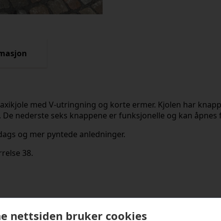
rmasjon
maxikjole med V-utringning og korte ermer. Kjolen har knappe
De nederste seks knappene er funksjonelle og kan åpnes fo
rdags og mer pyntede anledninger.
relse 38.
kter
e nettsiden bruker cookies