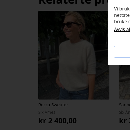
Vi bru
nettste
bruke d
Avvis a
Rocca Sweater
Sann
Six Ámes
Six Á
kr
2 400,00
kr