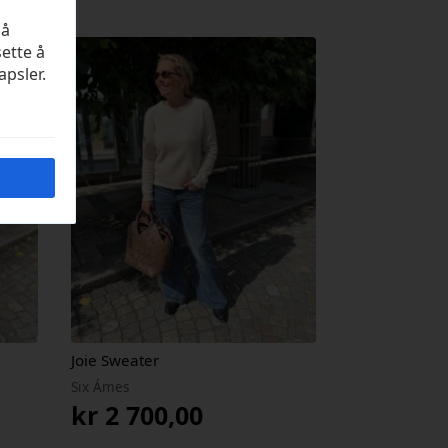
på
sette å
apsler.
Joie Sweater
Six Ámes
kr
2 700,00