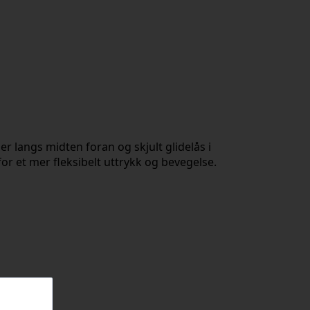
r langs midten foran og skjult glidelås i
r et mer fleksibelt uttrykk og bevegelse.