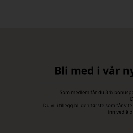
Bli med i vår 
Som medlem får du 3 % bonuspoeng
D
Du vil i tillegg bli den første som får 
inn ved å o