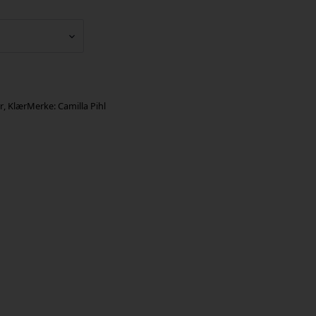
r
,
Klær
Merke:
Camilla Pihl