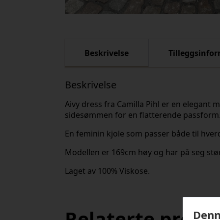
Beskrivelse
Tilleggsinfo
Beskrivelse
Aivy dress fra Camilla Pihl er en elegant 
sidesømmen for en flatterende passform. 
En feminin kjole som passer både til hve
Modellen er 169cm høy og har på seg stør
Laget av 100% Viskose.
Relaterte produ
Denn