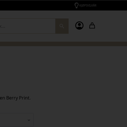
KJØPSVILKÅR
ch
gen Berry Print.