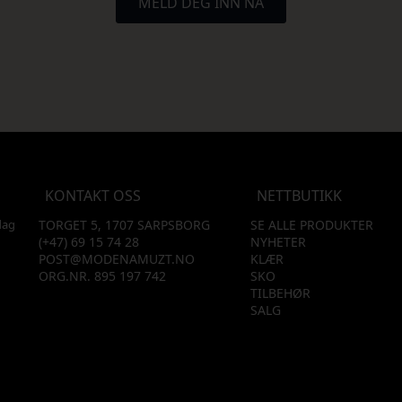
MELD DEG INN NÅ
KONTAKT OSS
NETTBUTIKK
dag
TORGET 5, 1707 SARPSBORG
SE ALLE PRODUKTER
(+47) 69 15 74 28
NYHETER
POST@MODENAMUZT.NO
KLÆR
ORG.NR. 895 197 742
SKO
TILBEHØR
SALG