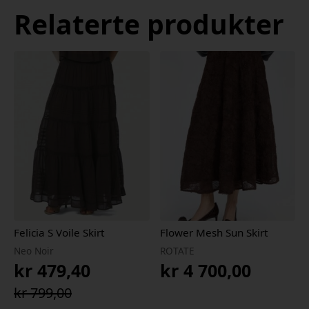
Relaterte produkter
Felicia S Voile Skirt
Flower Mesh Sun Skirt
Neo Noir
ROTATE
kr
479,40
kr
4 700,00
Opprinnelig
Nåværende
kr
799,00