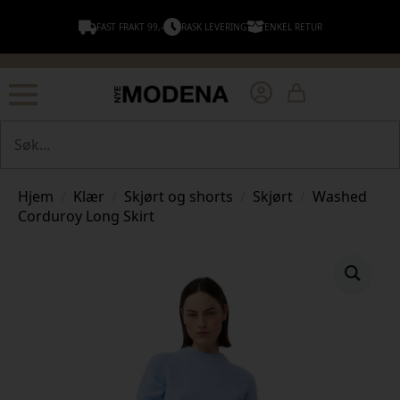
FAST FRAKT 99,-
RASK LEVERING
ENKEL RETUR
Søk
Hjem
Klær
Skjørt og shorts
Skjørt
Washed
Corduroy Long Skirt