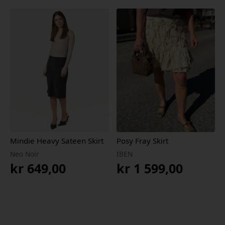
pris
pris
var:
er:
kr 799,00.
kr 479,40.
Mindie Heavy Sateen Skirt
Posy Fray Skirt
Neo Noir
IBEN
kr
649,00
kr
1 599,00