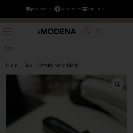
FAST FRAKT 99,-
RASK LEVERING
ENKEL RETUR
Søk
Hjem
Sko
Vitello Nero Black