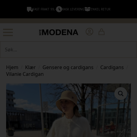
FAST FRAKT 99,-
RASK LEVERING
ENKEL RETUR
Søk
Hjem
Klær
Gensere og cardigans
Cardigans
Vilanie Cardigan