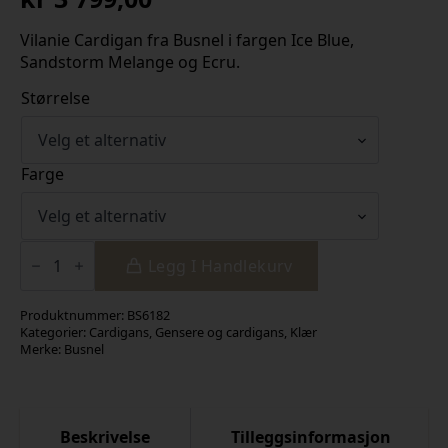
Vilanie Cardigan fra Busnel i fargen Ice Blue,
Sandstorm Melange og Ecru.
Størrelse
Farge
Vilanie
Cardigan
Legg I Handlekurv
antall
Produktnummer:
BS6182
Kategorier:
Cardigans
,
Gensere og cardigans
,
Klær
Merke:
Busnel
Beskrivelse
Tilleggsinformasjon