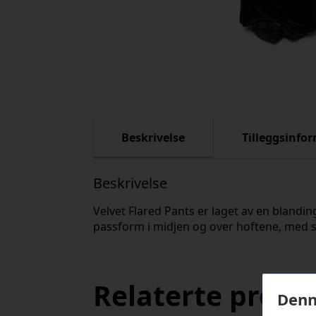
Beskrivelse
Tilleggsinfo
Beskrivelse
Velvet Flared Pants er laget av en blanding
passform i midjen og over hoftene, med 
Relaterte produ
Denn