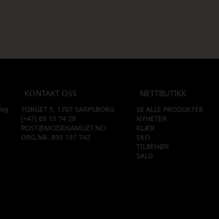
KONTAKT OSS
NETTBUTIKK
dag
TORGET 5, 1707 SARPSBORG
SE ALLE PRODUKTER
(+47) 69 15 74 28
NYHETER
POST@MODENAMUZT.NO
KLÆR
ORG.NR. 895 197 742
SKO
TILBEHØR
SALG