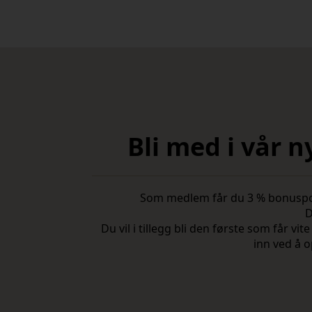
Bli med i vår 
Som medlem får du 3 % bonuspoeng
D
Du vil i tillegg bli den første som får 
inn ved å o