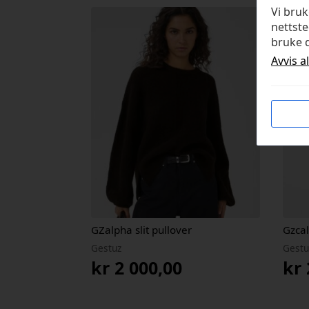
Vi bru
nettste
bruke d
Avvis a
GZalpha slit pullover
Gzcal
Gestuz
Gestu
kr
2 000,00
kr