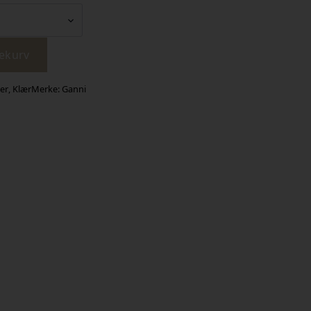
lekurv
er
,
Klær
Merke:
Ganni