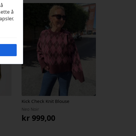
på
sette å
apsler.
Kick Check Knit Blouse
Neo Noir
kr
999,00