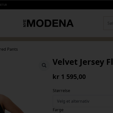
RETUR
Sear
ared Pants
Velvet Jersey F
kr
1 595,00
Størrelse
Farge