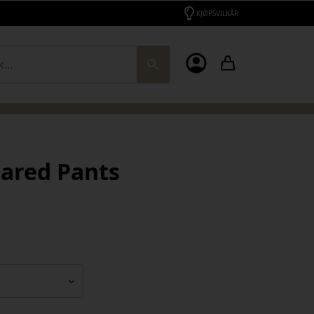
KJØPSVILKÅR
ch
lared Pants