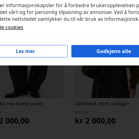
ker informasjonskapsler for å forbedre brukeropplevelsen 
det vårt og for personlig tilpasning av annonser. Ved å fort
ette nettstedet samtykker du til vår bruk av informasjonsk
lle cookies
Les mer
Godkjenn alle
lia mw barrel pants
GZdebbie short cardigan
z
Gestuz
2 000,00
kr
2 000,00