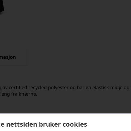
rmasjon
 av certified recycled polyester og har en elastisk midje og 
sleng fra knærne.
kter
e nettsiden bruker cookies