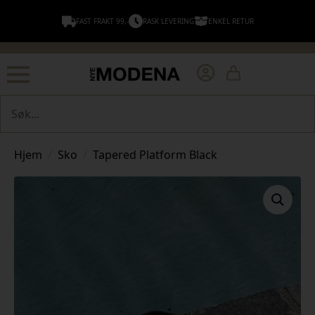
FAST FRAKT 99,-
RASK LEVERING
ENKEL RETUR
Søk
Hjem
Sko
Tapered Platform Black