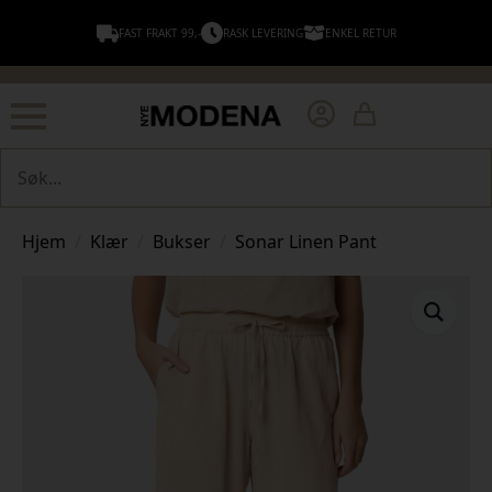
FAST FRAKT 99,-
RASK LEVERING
ENKEL RETUR
Søk
Hjem
Klær
Bukser
Sonar Linen Pant