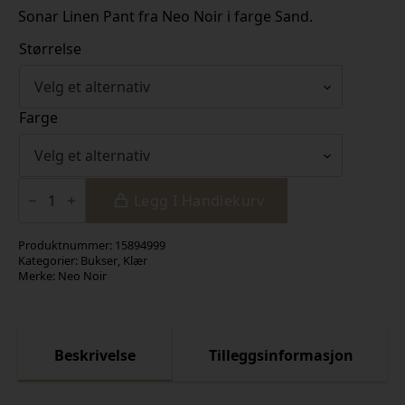
Sonar Linen Pant fra Neo Noir i farge Sand.
Størrelse
Farge
Sonar
Linen
Legg I Handlekurv
Pant
antall
Produktnummer:
15894999
Kategorier:
Bukser
,
Klær
Merke:
Neo Noir
Beskrivelse
Tilleggsinformasjon