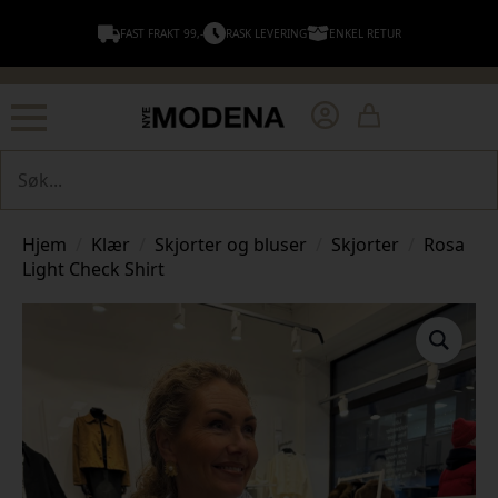
FAST FRAKT 99,-
RASK LEVERING
ENKEL RETUR
Søk
Hjem
Klær
Skjorter og bluser
Skjorter
Rosa
Light Check Shirt