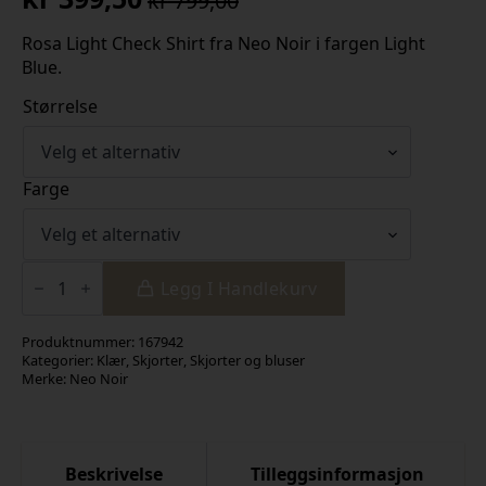
kr
799,00
Opprinnelig
Nåværende
pris
pris
Rosa Light Check Shirt fra Neo Noir i fargen Light
Blue.
var:
er:
kr 799,00.
kr 399,50.
Størrelse
Farge
Rosa
Light
Legg I Handlekurv
Check
Shirt
antall
Produktnummer:
167942
Kategorier:
Klær
,
Skjorter
,
Skjorter og bluser
Merke:
Neo Noir
Beskrivelse
Tilleggsinformasjon