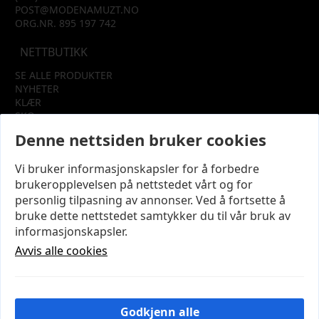
POST@MODENAMUZT.NO
ORG.NR. 895 197 742
NETTBUTIKK
SE ALLE PRODUKTER
NYHETER
KLÆR
SKO
TILBEHØR
Denne nettsiden bruker cookies
SALG
Vi bruker informasjonskapsler for å forbedre
INFORMASJON
brukeropplevelsen på nettstedet vårt og for
OM OSS
personlig tilpasning av annonser. Ved å fortsette å
KUNDEKLUBB
bruke dette nettstedet samtykker du til vår bruk av
KONTAKT OSS
informasjonskapsler.
KJØPSVILKÅR OG BETINGELSER
PERSONVERN
Avvis alle cookies
MIN KONTO
LOGG UT
Godkjenn alle