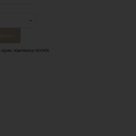
lekurv
:
Kjoler
,
Klær
Merke:
ROTATE