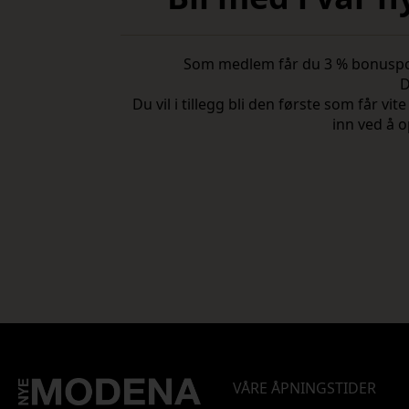
Som medlem får du 3 % bonuspoeng
D
Du vil i tillegg bli den første som får 
inn ved å o
VÅRE ÅPNINGSTIDER