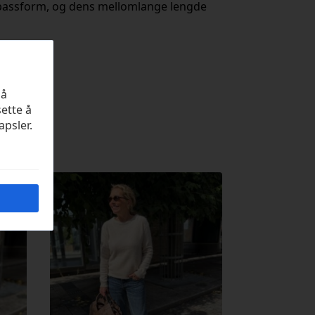
 passform, og dens mellomlange lengde
på
sette å
apsler.