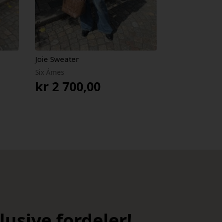
Joie Sweater
Six Ámes
kr
2 700,00
usive fordeler!