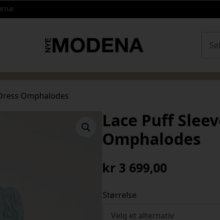
RETUR
Sear
e Dress Omphalodes
Lace Puff Slee
Omphalodes
kr
3 699,00
Størrelse