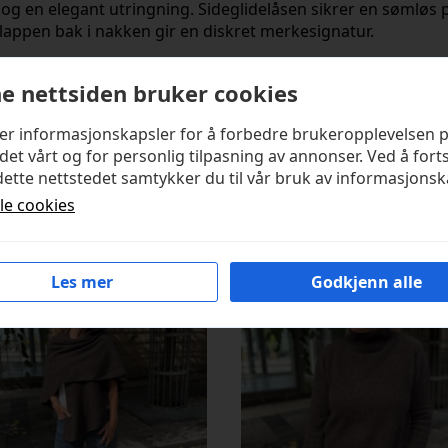
og en elegant utringning. Sideglidelåsen sikrer en sømløs
lappen bak i nakken gir en diskret merkesignatur.
rrelse 34.
e nettsiden bruker cookies
 97 % viskose, 3 % elastan.
ker informasjonskapsler for å forbedre brukeropplevelsen 
det vårt og for personlig tilpasning av annonser. Ved å fort
ette nettstedet samtykker du til vår bruk av informasjonsk
kter
lle cookies
Les mer
Godkjenn alle