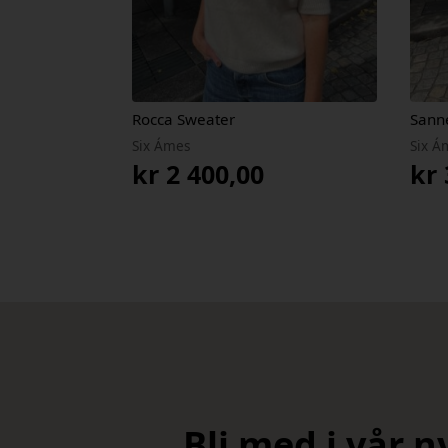
Rocca Sweater
Sann
Six Ámes
Six Á
kr
2 400,00
kr
Bli med i vår 