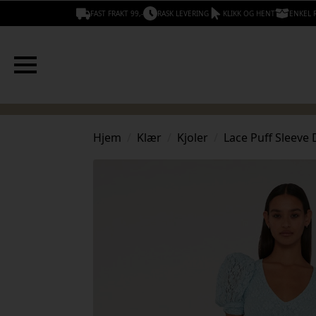
FAST FRAKT 99,-
RASK LEVERING
KLIKK OG HENT
ENKEL 
Hjem
Klær
Kjoler
Lace Puff Sleev