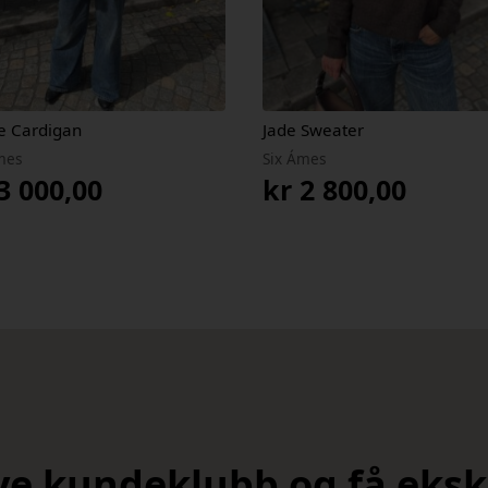
e Cardigan
Jade Sweater
mes
Six Ámes
3 000,00
kr
2 800,00
nye kundeklubb og få ekskl