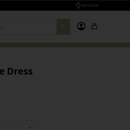
KJØPSVILKÅR
ch
ve Dress