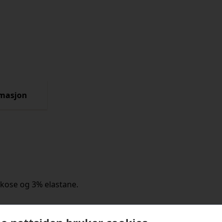
rmasjon
skose og 3% elastane.