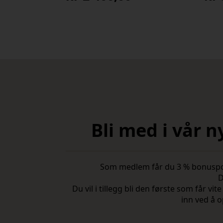
Bli med i vår 
Som medlem får du 3 % bonuspoeng
D
Du vil i tillegg bli den første som får 
inn ved å o