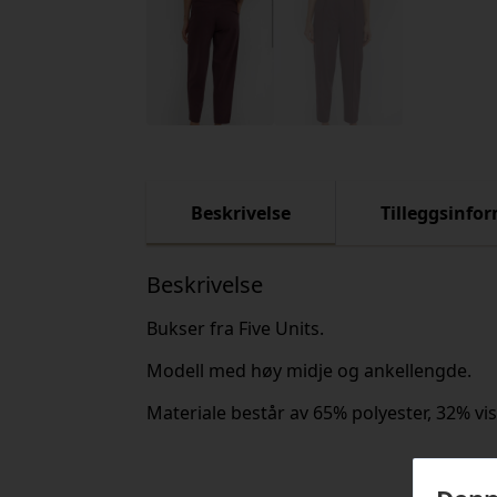
Beskrivelse
Tilleggsinfo
Beskrivelse
Bukser fra Five Units.
Modell med høy midje og ankellengde.
Materiale består av 65% polyester, 32% vi