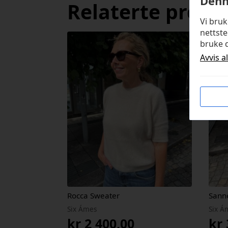
Denn
Relaterte produ
Vi bru
nettste
bruke d
Avvis a
Rocca Sweater
Sann
Six Ámes
Six Á
kr
2 400,00
kr