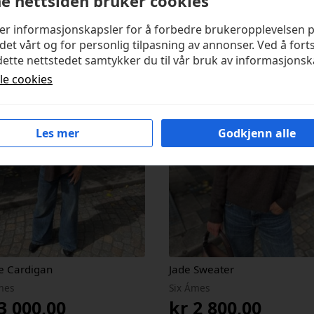
e nettsiden bruker cookies
kter
ker informasjonskapsler for å forbedre brukeropplevelsen 
det vårt og for personlig tilpasning av annonser. Ved å fort
ette nettstedet samtykker du til vår bruk av informasjonsk
lle cookies
Les mer
Godkjenn alle
e Cardigan
Jade Sweater
mes
Six Ámes
3 000,00
kr
2 800,00