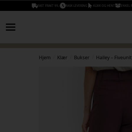
FAST FRAKT 99,-
RASK LEVERING
KLIKK OG HENT
ENKEL 
Hjem
Klær
Bukser
Hailey – Fiveunit