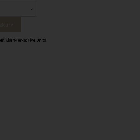
lekurv
er
,
Klær
Merke:
Five Units