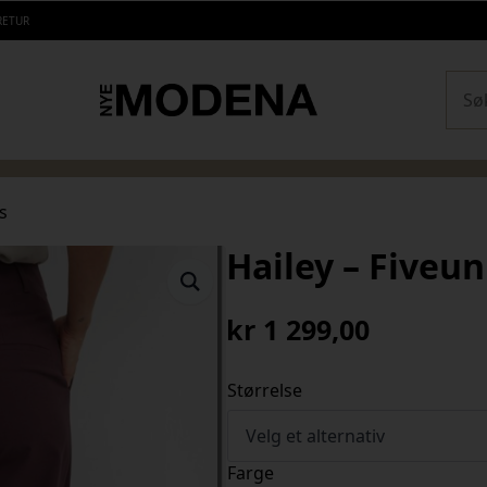
RETUR
Sear
s
Hailey – Fiveun
kr
1 299,00
Størrelse
Farge