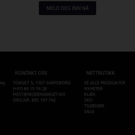
MELD DEG INN NÅ
KONTAKT OSS
NETTBUTIKK
dag
TORGET 5, 1707 SARPSBORG
SE ALLE PRODUKTER
(+47) 69 15 74 28
NYHETER
POST@MODENAMUZT.NO
KLÆR
ORG.NR. 895 197 742
SKO
TILBEHØR
SALG