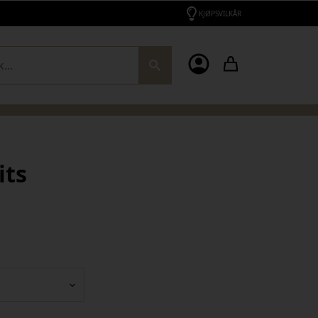
KJØPSVILKÅR
ch
its