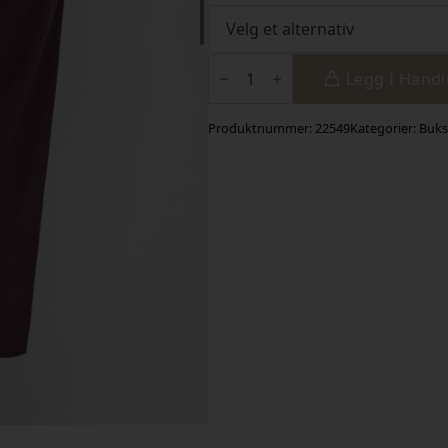
Hailey
-
Legg I Hand
Fiveunits
antall
Produktnummer:
22549
Kategorier:
Buks