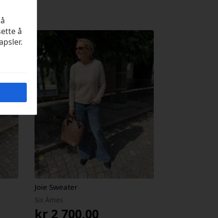
på
sette å
apsler.
Joie Sweater
Six Ámes
kr
2 700,00