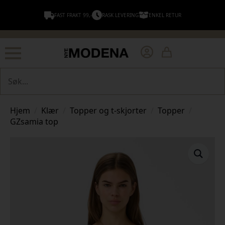
FAST FRAKT 99,-
RASK LEVERING
ENKEL RETUR
Søk
Hjem
Klær
Topper og t-skjorter
Topper
GZsamia top