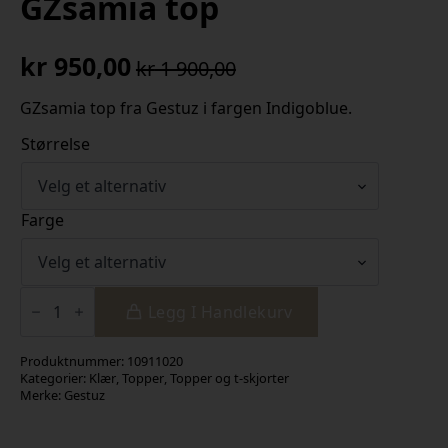
GZsamia top
kr
950,00
kr
1 900,00
Opprinnelig
Nåværende
pris
pris
GZsamia top fra Gestuz i fargen Indigoblue.
var:
er:
Størrelse
kr 1
kr 950,00.
900,00.
Farge
GZsamia
top
Legg I Handlekurv
antall
Produktnummer:
10911020
Kategorier:
Klær
,
Topper
,
Topper og t-skjorter
Merke:
Gestuz