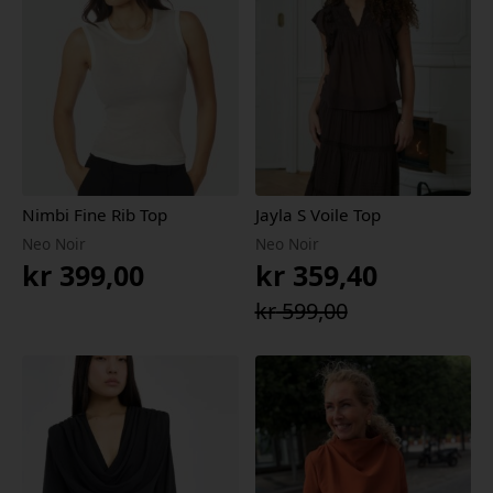
Nimbi Fine Rib Top
Jayla S Voile Top
Neo Noir
Neo Noir
kr
399,00
kr
359,40
Opprinnelig
Nåværende
kr
599,00
pris
pris
var:
er:
kr 599,00.
kr 359,40.