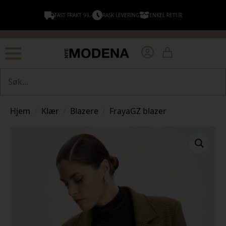
FAST FRAKT 99,-
RASK LEVERING
ENKEL RETUR
Søk
Hjem
Klær
Blazere
FrayaGZ blazer