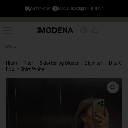
FAST FRAKT 99,-
RASK LEVERING
ENKEL RETUR
Søk
Hjem
Klær
Skjorter og bluser
Skjorter
Dita C
Poplin Shirt White