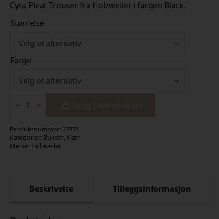
Cyra Pleat Trouser fra Holzweiler i fargen Black.
Størrelse
Farge
Cyra
Pleat
Legg I Handlekurv
Trouser
Black
antall
Produktnummer:
20371
Kategorier:
Bukser
,
Klær
Merke:
Holzweiler
Beskrivelse
Tilleggsinformasjon