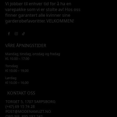
Vi jobber til enhver tid for å ha en
varepakke som vi er stolte av! Hos oss
finner garantert alle kvinner sine
garderobefavoritter. VELKOMMEN!
VÅRE ÅPNINGSTIDER
Mandag, tirsdag, onsdag og fredag
Kl. 10.00 – 17.00
Torsdag
Kl 10.00 – 19.00
Lørdag
Kl 10.00 – 16.00
KONTAKT OSS
TORGET 5, 1707 SARPSBORG
(+47) 69 15 74 28
POST@MODENAMUZT.NO
ORG.NR. 895 197 742