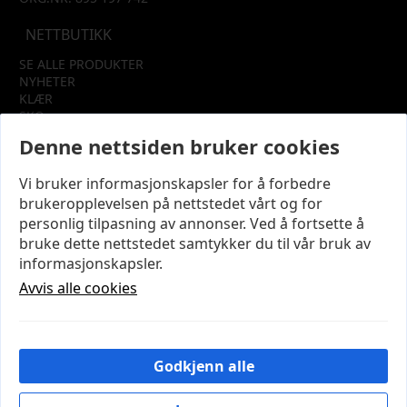
NETTBUTIKK
SE ALLE PRODUKTER
NYHETER
KLÆR
SKO
TILBEHØR
Denne nettsiden bruker cookies
SALG
Vi bruker informasjonskapsler for å forbedre
INFORMASJON
brukeropplevelsen på nettstedet vårt og for
OM OSS
personlig tilpasning av annonser. Ved å fortsette å
KUNDEKLUBB
bruke dette nettstedet samtykker du til vår bruk av
KONTAKT OSS
informasjonskapsler.
KJØPSVILKÅR OG BETINGELSER
PERSONVERN
Avvis alle cookies
MIN KONTO
LOGG UT
Godkjenn alle
© 2026 NYE MODENA – Utviklet og designet av
IT-
Sentralen AS