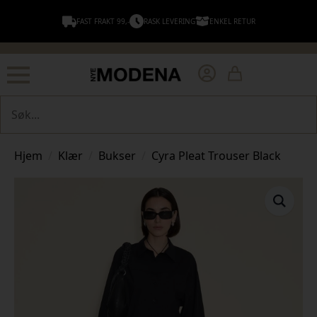
FAST FRAKT 99,-
RASK LEVERING
ENKEL RETUR
Søk
Hjem
Klær
Bukser
Cyra Pleat Trouser Black