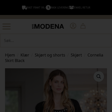
FAST FRAKT 99,-
RASK LEVERING
ENKEL RETUR
Søk
Hjem
Klær
Skjørt og shorts
Skjørt
Cornelia
Skirt Black