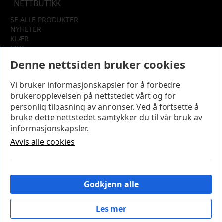
NETTBUTIKK
SE ALLE PRODUKTER
NYHETER
KLÆR
SKO
TILBEHØR
Denne nettsiden bruker cookies
SALG
Vi bruker informasjonskapsler for å forbedre
INFORMASJON
brukeropplevelsen på nettstedet vårt og for
OM OSS
personlig tilpasning av annonser. Ved å fortsette å
KUNDEKLUBB
bruke dette nettstedet samtykker du til vår bruk av
KONTAKT OSS
informasjonskapsler.
KJØPSVILKÅR OG BETINGELSER
PERSONVERN
Avvis alle cookies
MIN KONTO
LOGG UT
Godkjenn alle
© 2026 NYE MODENA – Utviklet og designet av
IT-
Sentralen AS
Les mer
Cookies