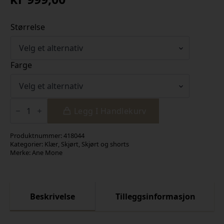
Størrelse
Farge
Cornelia
Skirt
Legg I Handlekurv
Black
antall
Produktnummer:
418044
Kategorier:
Klær
,
Skjørt
,
Skjørt og shorts
Merke:
Ane Mone
Beskrivelse
Tilleggsinformasjon