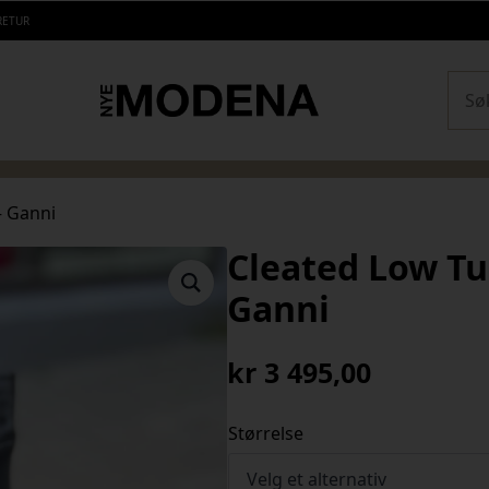
RETUR
Sear
– Ganni
Cleated Low Tu
Ganni
kr
3 495,00
Størrelse