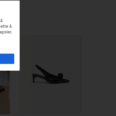
på
sette å
apsler.