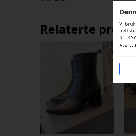
Denn
Vi bru
Relaterte produ
nettste
bruke d
Avvis a