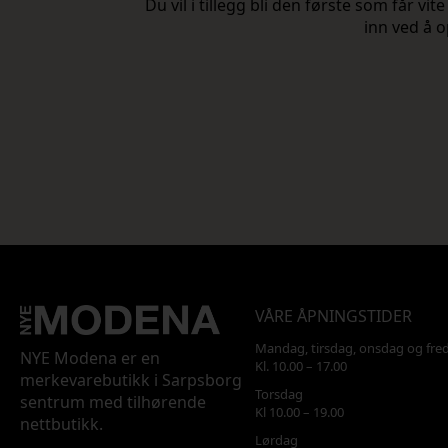
Du vil i tillegg bli den første som får 
inn ved å o
VÅRE ÅPNINGSTIDER
Mandag, tirsdag, onsdag og fre
NYE Modena er en
Kl. 10.00 – 17.00
merkevarebutikk i Sarpsborg
Torsdag
sentrum med tilhørende
Kl 10.00 – 19.00
nettbutikk.
Lørdag