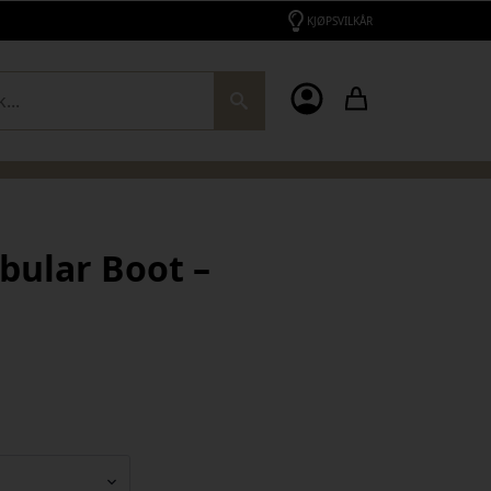
KJØPSVILKÅR
ch
bular Boot –