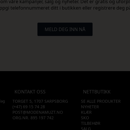
vite om våre kampanjer, salg og nyheter. Det er gratis og ufo
ppgi telefonnummeret ditt i butikken eller registrere deg p
MELD DEG INN NÅ
KONTAKT OSS
NETTBUTIKK
dag
TORGET 5, 1707 SARPSBORG
SE ALLE PRODUKTER
(+47) 69 15 74 28
NYHETER
POST@MODENAMUZT.NO
KLÆR
ORG.NR. 895 197 742
SKO
TILBEHØR
SALG