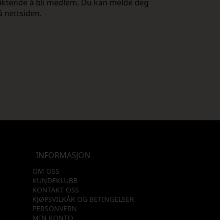
rpliktende å bli medlem. Du kan melde deg
å nettsiden.
INFORMASJON
OM OSS
KUNDEKLUBB
KONTAKT OSS
KJØPSVILKÅR OG BETINGELSER
PERSONVERN
MIN KONTO