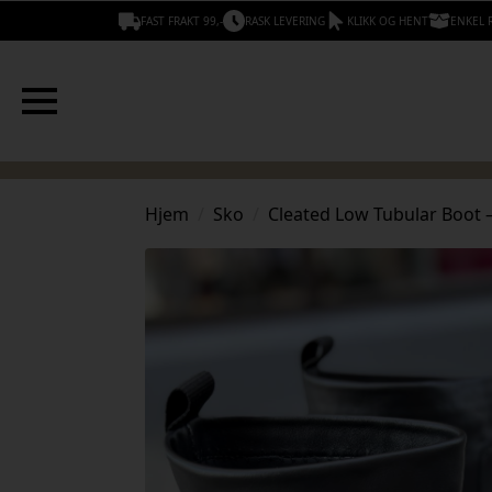
FAST FRAKT 99,-
RASK LEVERING
KLIKK OG HENT
ENKEL 
Hjem
Sko
Cleated Low Tubular Boot 