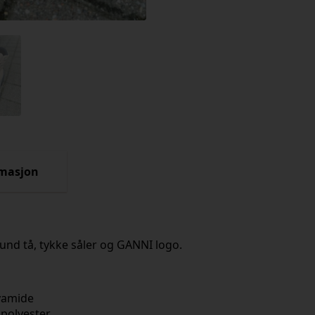
rmasjon
und tå, tykke såler og GANNI logo.
lyamide
 polyester