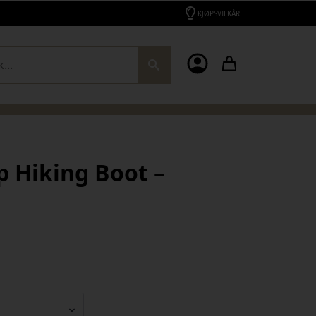
KJØPSVILKÅR
ch
p Hiking Boot –