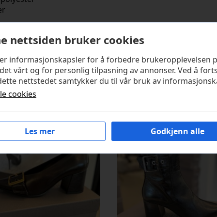
er
e nettsiden bruker cookies
ker informasjonskapsler for å forbedre brukeropplevelsen 
det vårt og for personlig tilpasning av annonser. Ved å fort
ette nettstedet samtykker du til vår bruk av informasjonsk
kter
lle cookies
Les mer
Godkjenn alle