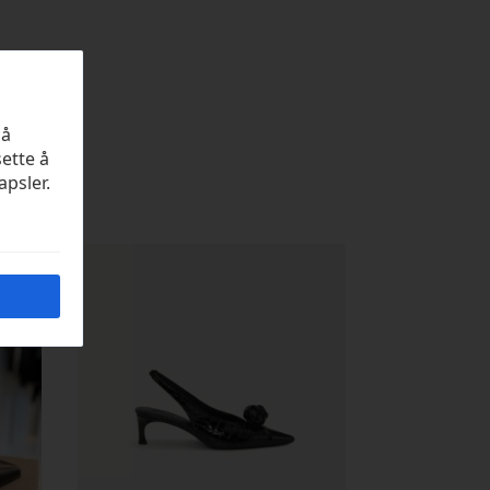
på
sette å
apsler.