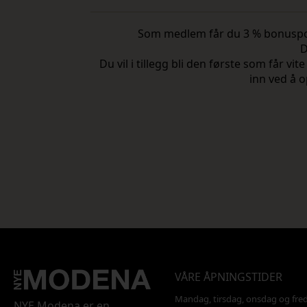
Som medlem får du 3 % bonuspoeng
D
Du vil i tillegg bli den første som får 
inn ved å o
VÅRE ÅPNINGSTIDER
Mandag, tirsdag, onsdag og fre
NYE Modena er en