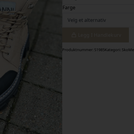
Farge
Legg I Handlekurv
Produktnummer:
S1985
Kategori:
Sko
Me