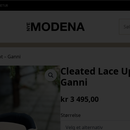
RETUR
Sear
ot – Ganni
Cleated Lace U
Ganni
kr
3 495,00
Størrelse