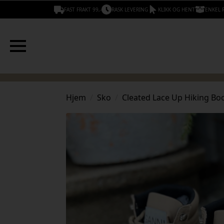
FAST FRAKT 99,-
RASK LEVERING
KLIKK OG HENT
ENKEL 
Hjem
Sko
Cleated Lace Up Hiking Bo