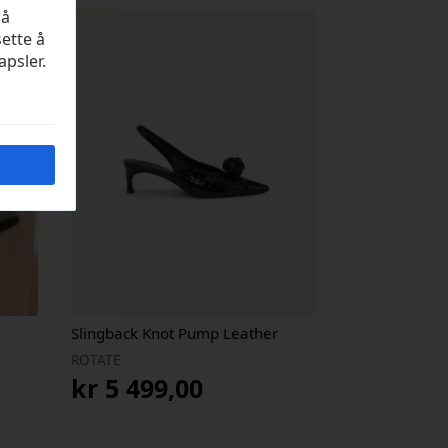
på
sette å
apsler.
Slingback Knot Pump Leather
ROTATE
kr
5 499,00