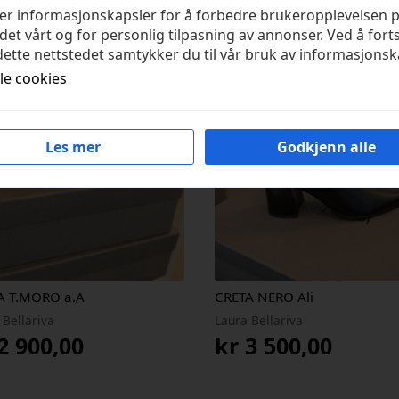
ker informasjonskapsler for å forbedre brukeropplevelsen 
det vårt og for personlig tilpasning av annonser. Ved å fort
ette nettstedet samtykker du til vår bruk av informasjonsk
lle cookies
Les mer
Godkjenn alle
A T.MORO a.A
CRETA NERO Ali
 Bellariva
Laura Bellariva
2 900,00
kr
3 500,00