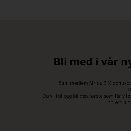
Bli med i vår 
Som medlem får du 3 % bonuspoeng
D
Du vil i tillegg bli den første som får 
inn ved å o