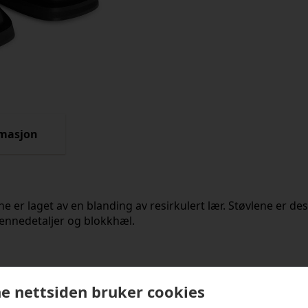
rmasjon
 er laget av en blanding av resirkulert lær. Støvlene er design
spennedetaljer og blokkhæl.
kter
e nettsiden bruker cookies