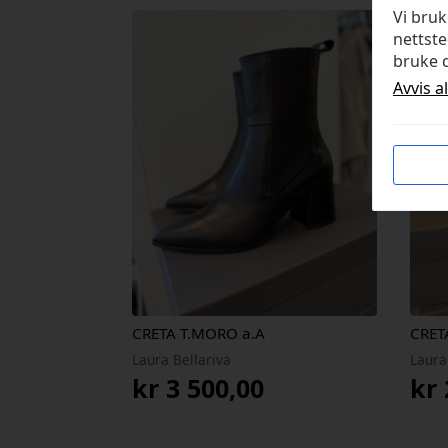
Vi bru
nettste
bruke d
Avvis a
CRETA T.MORO a.A
CRET
Laura Bellariva
Laura
kr
3 500,00
kr