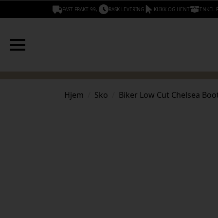
FAST FRAKT 99,-
RASK LEVERING
KLIKK OG HENT
ENKEL 
Hjem
Sko
Biker Low Cut Chelsea Boo