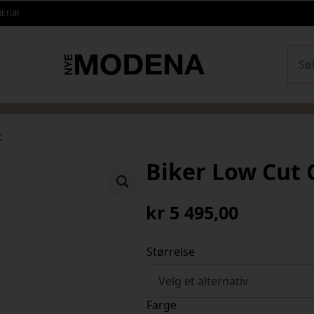
RETUR
Sear
t
Biker Low Cut 
kr
5 495,00
Størrelse
Farge