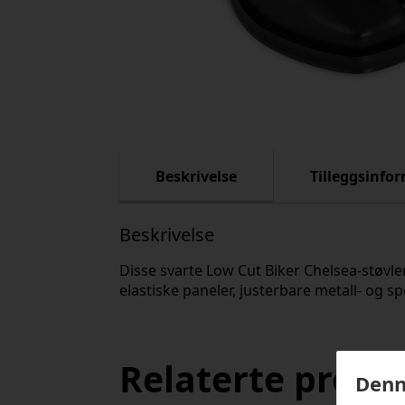
Beskrivelse
Tilleggsinfo
Beskrivelse
Disse svarte Low Cut Biker Chelsea-støvlene
elastiske paneler, justerbare metall- og 
Relaterte produ
Denn