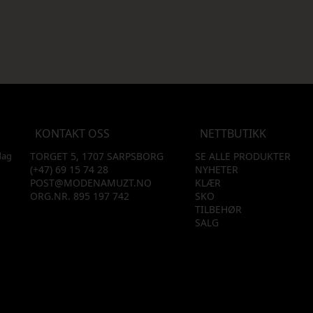
KONTAKT OSS
NETTBUTIKK
dag
TORGET 5, 1707 SARPSBORG
SE ALLE PRODUKTER
(+47) 69 15 74 28
NYHETER
POST@MODENAMUZT.NO
KLÆR
ORG.NR. 895 197 742
SKO
TILBEHØR
SALG