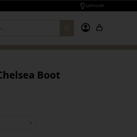
KJØPSVILKÅR
ch
Chelsea Boot